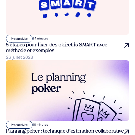
24 minutes
Productivité
5 étapes pour fixer des objectifs SMART avec
méthode et exemples
Publié le
26 juillet 2023
10 minutes
Productivité
Planning poker : technique d’estimation collaborative