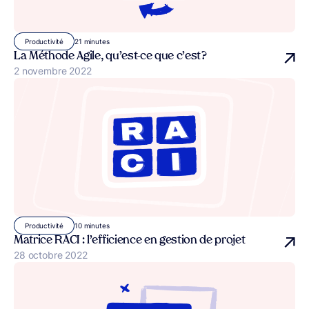
21 minutes
Productivité
La Méthode Agile, qu’est-ce que c’est ?
Publié le
2 novembre 2022
10 minutes
Productivité
Matrice RACI : l’efficience en gestion de projet
Publié le
28 octobre 2022