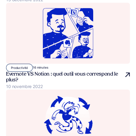
16 minutes
Productivité
Evernote VS Notion : quel outil vous correspond le
plus ?
Publié le
10 novembre 2022