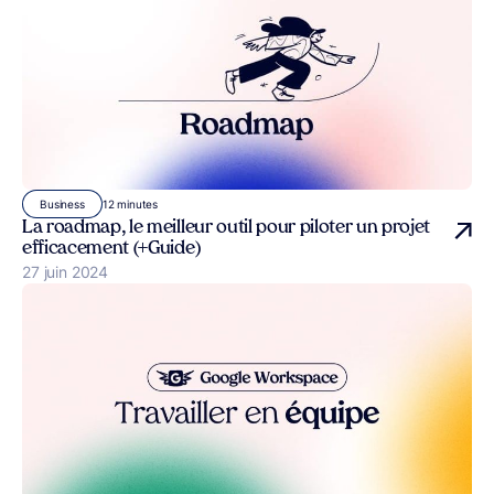
12 minutes
Business
La roadmap, le meilleur outil pour piloter un projet
efficacement (+Guide)
Publié le
27 juin 2024