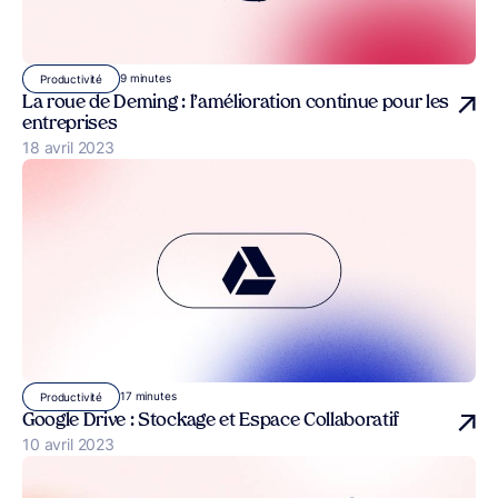
9 minutes
Productivité
La roue de Deming : l’amélioration continue pour les
entreprises
Publié le
18 avril 2023
17 minutes
Productivité
Google Drive : Stockage et Espace Collaboratif
Publié le
10 avril 2023