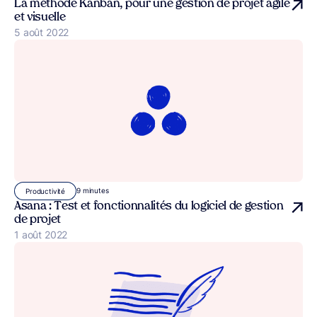
La méthode Kanban, pour une gestion de projet agile
et visuelle
Publié le
5 août 2022
9 minutes
Productivité
Asana : Test et fonctionnalités du logiciel de gestion
de projet
Publié le
1 août 2022