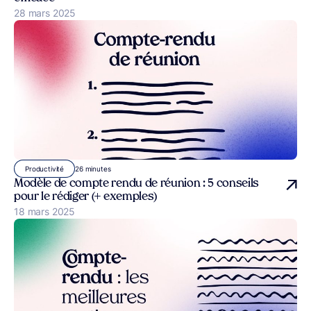
Publié le
28 mars 2025
26 minutes
Productivité
Modèle de compte rendu de réunion : 5 conseils
pour le rédiger (+ exemples)
Publié le
18 mars 2025