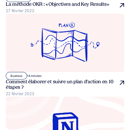
La méthode OKR : « Objectives and Key Results »
Publié le
27 février 2023
14 minutes
Business
Comment élaborer et suivre un plan d’action en 10
étapes ?
Publié le
22 février 2023