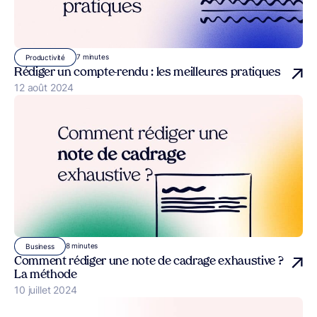
7 minutes
Productivité
Rédiger un compte-rendu : les meilleures pratiques
Publié le
12 août 2024
8 minutes
Business
Comment rédiger une note de cadrage exhaustive ?
La méthode
Publié le
10 juillet 2024