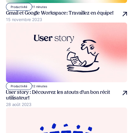
11 minutes
Productivité
Gmail et Google Workspace : Travaillez en équipe !
Publié le
15 novembre 2023
12 minutes
Productivité
User story : Découvrez les atouts d’un bon récit
utilisateur !
Publié le
28 août 2023