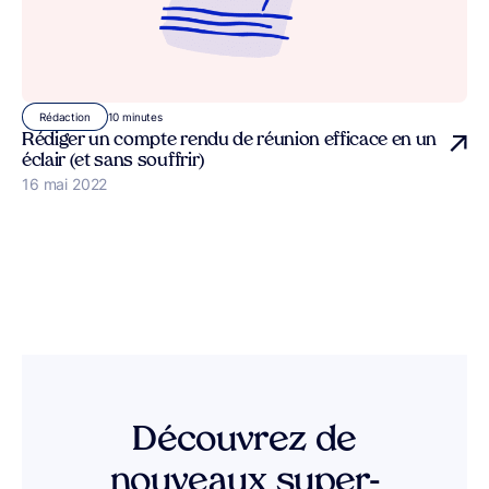
10 minutes
Rédaction
Rédiger un compte rendu de réunion efficace en un
éclair (et sans souffrir)
Publié le
16 mai 2022
Découvrez de
nouveaux super-