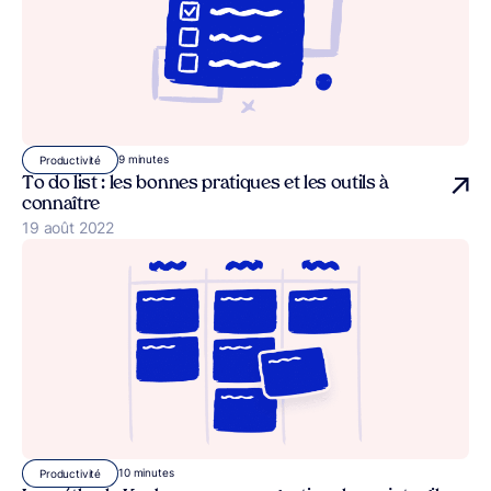
9 minutes
Productivité
To do list : les bonnes pratiques et les outils à
connaître
Publié le
19 août 2022
10 minutes
Productivité