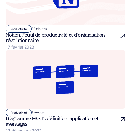
22 minutes
Productivité
Notion, l’outil de productivité et d’organisation
révolutionnaire
Publié le
17 février 2023
9 minutes
Productivité
Diagramme FAST : définition, application et
avantages
Publié le
13 décembre 2022