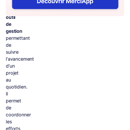
s’agit
d’un
outil
de
gestion
permettant
de
suivre
l’avancement
d’un
projet
au
quotidien.
Il
permet
de
coordonner
les
efforts