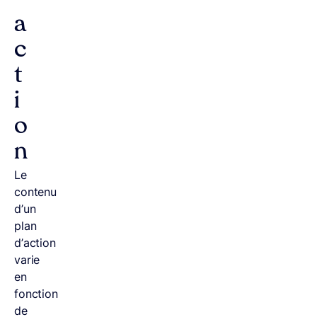
’
a
c
t
i
o
n
Le
contenu
d’un
plan
d’action
varie
en
fonction
de