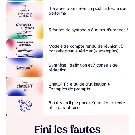
mener
4 étapes pour créer un post LinkedIn qui
des
performe
actions
complexes.
5 fautes de syntaxe à éliminer d'urgence !
De
vraies
Modèle de compte rendu de réunion : 5
compétences
conseils pour le rédiger (+ exemples)
en
gestion
Synthèse : définition et 7 conseils de
rédaction
de
projet
ChatGPT : le guide d'utilisation +
sont
Exemples de prompts
nécessaires.
Ainsi,
6 outils en ligne pour reformuler un texte
une
et le paraphraser
planification
à
long