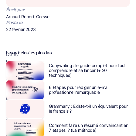
Écrit par
Publié par
Arnaud Robert-Gorsse
Posté le
Publié le
22 février 2023
Les articles les plus lus
Dans
le
Copywriting : le guide complet pour tout
monde
comprendre et se lancer (+ 20
techniques)
de
l’entreprise,
6 Étapes pour rédiger un e-mail
de
professionnel remarquable
bonnes
idées
Grammarly : Existe-t-il un équivalent pour
le français ?
ne
suffisent
Comment faire un résumé convaincant en
pas
7 étapes ? (La méthode)
à