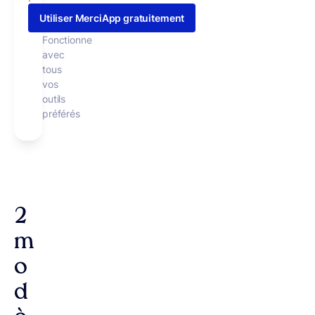
Utiliser MerciApp gratuitement
Fonctionne
avec
tous
vos
outils
préférés
2
m
o
d