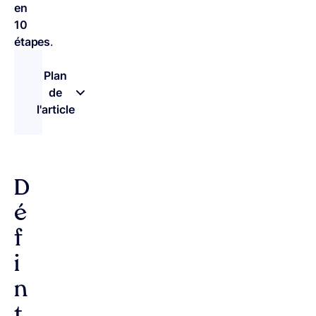
en
10
étapes
.
Plan
de
l'article
– appuyez sur le bouton pour sélectionner une n
D
é
f
i
n