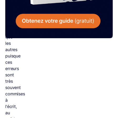
rédaction
sont
tout
autant
concernés
que
les
autres
puisque
ces
erreurs
sont
très
souvent
commises
à
l’écrit,
au