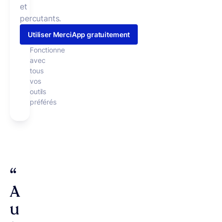
et
percutants.
Utiliser MerciApp gratuitement
Fonctionne
avec
tous
vos
outils
préférés
“
A
u