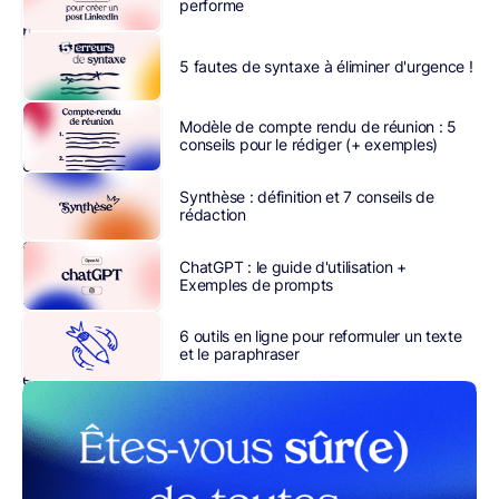
et
performe
moins
à
5 fautes de syntaxe à éliminer d'urgence !
la
syntaxe d’une
phrase
écrite.
Modèle de compte rendu de réunion : 5
Il
conseils pour le rédiger (+ exemples)
est
vrai
Synthèse : définition et 7 conseils de
rédaction
que
certaines fautes
ChatGPT : le guide d'utilisation +
de
Exemples de prompts
syntaxe sont
plus
6 outils en ligne pour reformuler un texte
fréquentes
et le paraphraser
et
moins
facilement
détectables
à