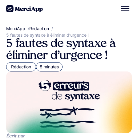
Aller au contenu
MerciApp
correcteur orthographe
/
Rédaction
/
5 fautes de syntaxe à éliminer d’urgence !
5 fautes de syntaxe à
éliminer d’urgence !
Rédaction
8 minutes
Écrit par