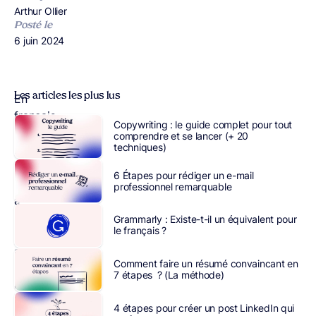
Publié par
Arthur Ollier
Posté le
Publié le
6 juin 2024
Les articles les plus lus
En
français,
Copywriting : le guide complet pour tout
nous
comprendre et se lancer (+ 20
techniques)
avons
plutôt
6 Étapes pour rédiger un e-mail
tendance
professionnel remarquable
à
prêter
Grammarly : Existe-t-il un équivalent pour
le français ?
attention
au
Comment faire un résumé convaincant en
choix
7 étapes ? (La méthode)
de
l’orthographe
4 étapes pour créer un post LinkedIn qui