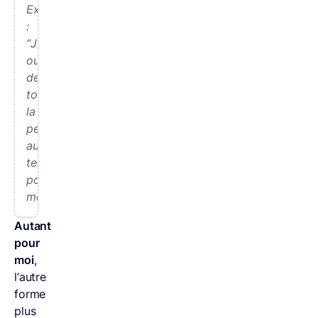
Exemple
:
“J’ai
oublié
de
tondre
la
pelouse,
au
temps
pour
moi.”
Autant
pour
moi
,
l’autre
forme
plus