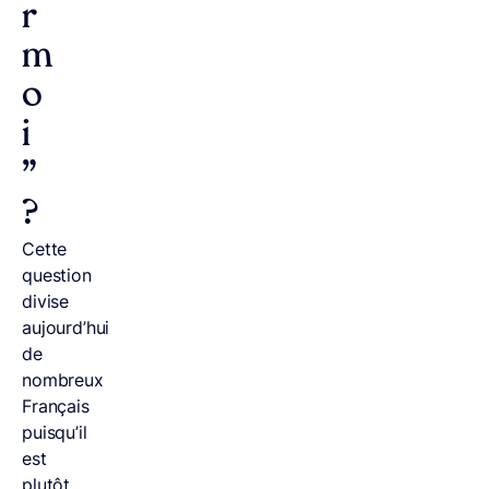
r
m
o
i
”
?
Cette
question
divise
aujourd’hui
de
nombreux
Français
puisqu’il
est
plutôt