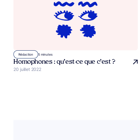
5 minutes
Rédaction
Homophones : qu’est-ce que c’est ?
Publié le
20 juillet 2022