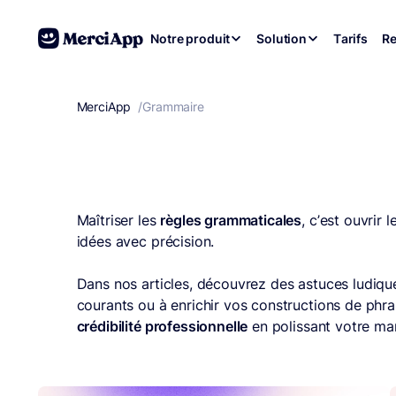
Aller au contenu
Notre produit
Solution
Tarifs
Re
MerciApp
correcteur orthographe
/
Grammaire
Maîtriser les
règles grammaticales
, c’est ouvrir
idées avec précision.
Dans nos articles, découvrez des astuces ludiq
courants ou à enrichir vos constructions de phras
crédibilité professionnelle
en polissant votre m