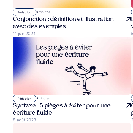
9 minutes
Rédaction
Conjonction : définition et illustration
avec des exemples
P
5
Publié le
11 juin 2024
5 minutes
Rédaction
Syntaxe : 5 pièges à éviter pour une
écriture fluide
Publié le
8 août 2023
P
2