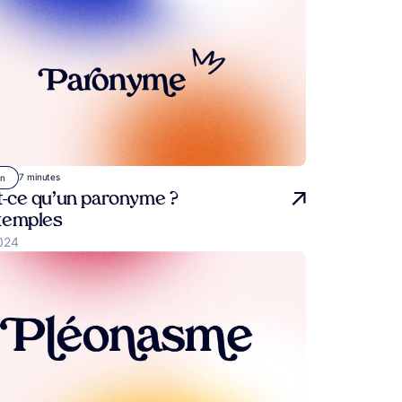
7 minutes
on
t-ce qu’un paronyme ?
exemples
2024