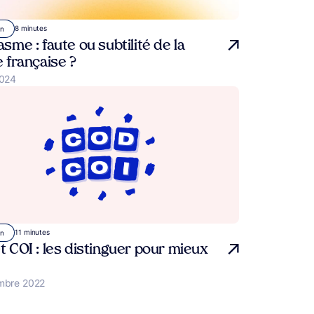
8 minutes
on
sme : faute ou subtilité de la
 française ?
2024
11 minutes
on
 COI : les distinguer pour mieux
mbre 2022