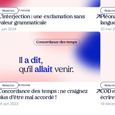
7 minutes
Rédaction
Rédacti
L’interjection : une exclamation sans
Pléona
valeur grammaticale
langue
ublié le
 juin 2024
Publié le
20 mai 
8 minutes
Rédaction
Rédacti
Concordance des temps : ne craignez
COD et
plus d’être mal accordé !
écrire
ublié le
6 juin 2023
Publié le
19 déce