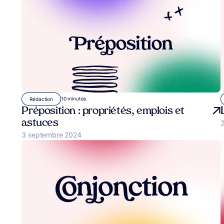
10 minutes
Rédaction
Préposition : propriétés, emplois et
astuces
P
2
Publié le
3 septembre 2024