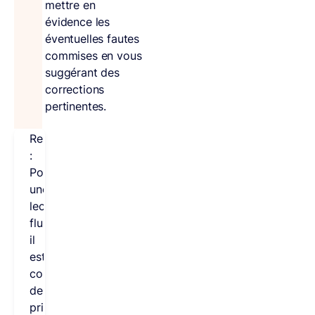
mettre en
évidence les
éventuelles fautes
commises en vous
suggérant des
corrections
pertinentes.
Remarque
:
Pour
une
lecture
fluide,
il
est
conseillé
de
privilégier
les