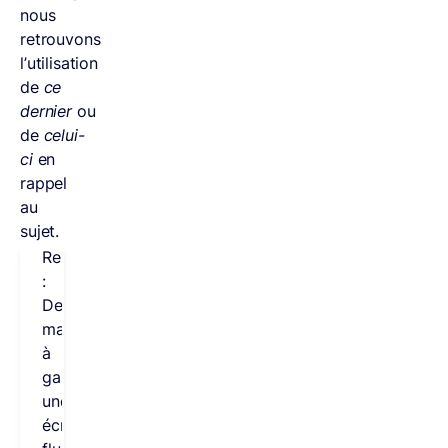
nous
retrouvons
l’utilisation
de
ce
dernier
ou
de
celui-
ci
en
rappel
au
sujet.
Remarque
:
De
manière
à
garantir
une
écriture