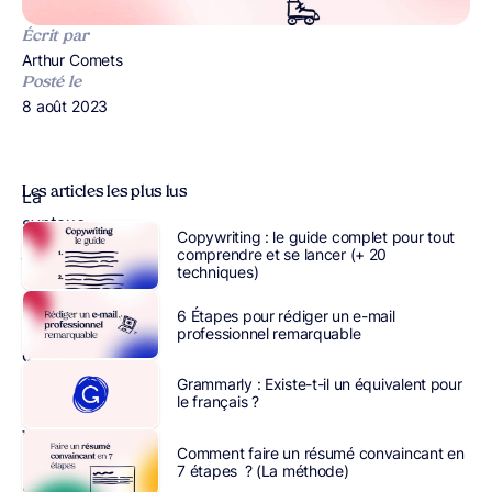
Écrit par
Publié par
Arthur Comets
Posté le
Publié le
8 août 2023
Les articles les plus lus
La
syntaxe
Copywriting : le guide complet pour tout
joue
comprendre et se lancer (+ 20
techniques)
un
rôle
6 Étapes pour rédiger un e-mail
central
professionnel remarquable
dans
la
qualité
Grammarly : Existe-t-il un équivalent pour
le français ?
de
votre
Comment faire un résumé convaincant en
écrit
,
7 étapes ? (La méthode)
et