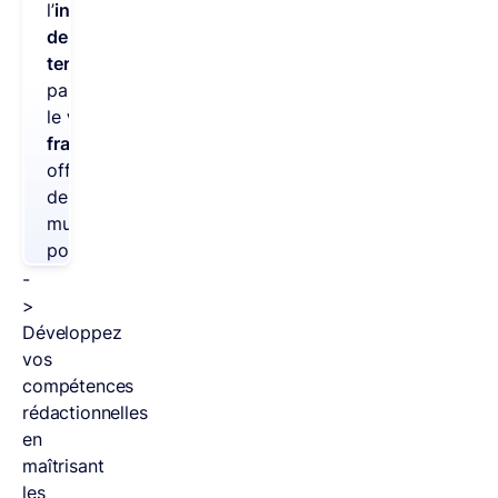
l’
infinité
de
termes
proposée
par
le
vocabulaire
francophone
vous
offrent
de
multiples
possibilités.
-
>
Développez
vos
compétences
rédactionnelles
en
maîtrisant
les