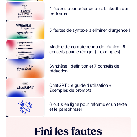
doit
4 étapes pour créer un post LinkedIn qui
alors
performe
être
parfaitement
5 fautes de syntaxe à éliminer d'urgence !
maîtrisée.
Quel
Modèle de compte rendu de réunion : 5
que
conseils pour le rédiger (+ exemples)
soit
le
Synthèse : définition et 7 conseils de
rédaction
domaine,
il
ChatGPT : le guide d'utilisation +
est
Exemples de prompts
indispensable
de
6 outils en ligne pour reformuler un texte
bien
et le paraphraser
écrire
et
d’éviter