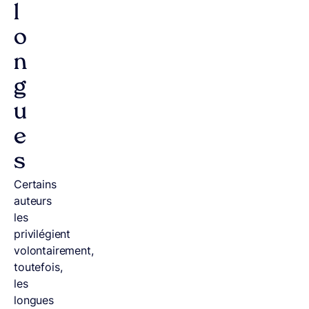
l
o
n
g
u
e
s
Certains
auteurs
les
privilégient
volontairement,
toutefois,
les
longues