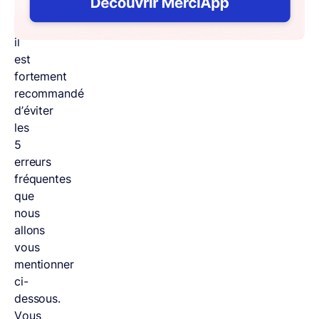
à
lire,
il
est
fortement
recommandé
d’éviter
les
5
erreurs
fréquentes
que
nous
allons
vous
mentionner
ci-
dessous.
Vous