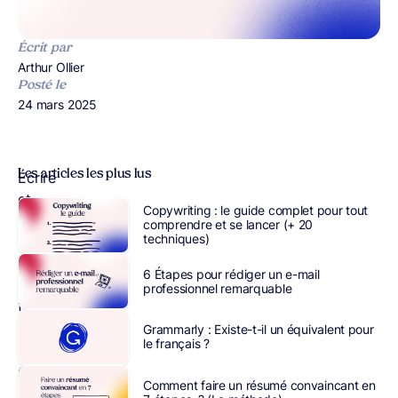
Écrit par
Publié par
Arthur Ollier
Posté le
Publié le
24 mars 2025
Les articles les plus lus
Écrire
et
Copywriting : le guide complet pour tout
construire
comprendre et se lancer (+ 20
techniques)
des
phrases
6 Étapes pour rédiger un e-mail
en
professionnel remarquable
français
correct
Grammarly : Existe-t-il un équivalent pour
le français ?
sans
erreur
Comment faire un résumé convaincant en
d’orthographe