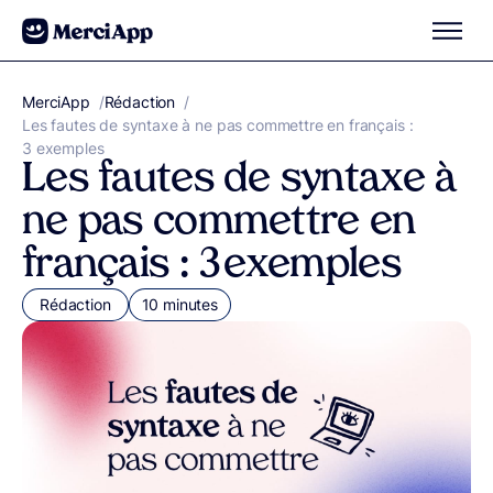
Aller au contenu
MerciApp
correcteur orthographe
/
Rédaction
/
Les fautes de syntaxe à ne pas commettre en français :
3 exemples
Les fautes de syntaxe à
ne pas commettre en
français : 3 exemples
Rédaction
10 minutes