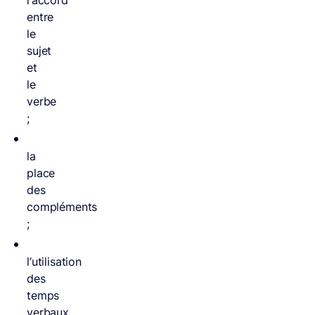
l’accord
entre
le
sujet
et
le
verbe
;
la
place
des
compléments
;
l’utilisation
des
temps
verbaux