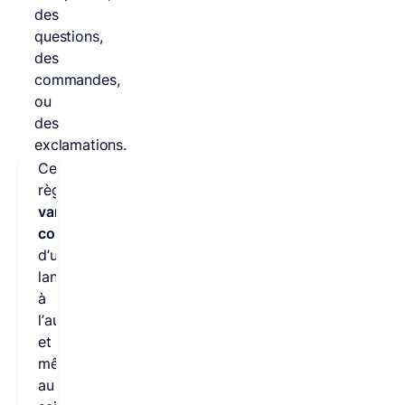
des
questions,
des
commandes,
ou
des
exclamations.
Ces
règles
varient
considérablement
d’une
langue
à
l’autre,
et
même
au