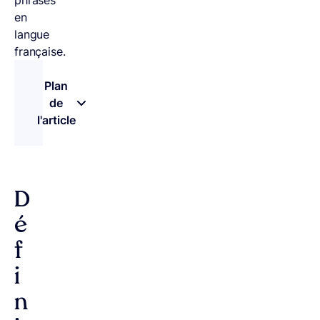
phrases
en
langue
française.
Plan
de
l'article
– appuyez sur le bouton pour sélectionner une n
D
é
f
i
n