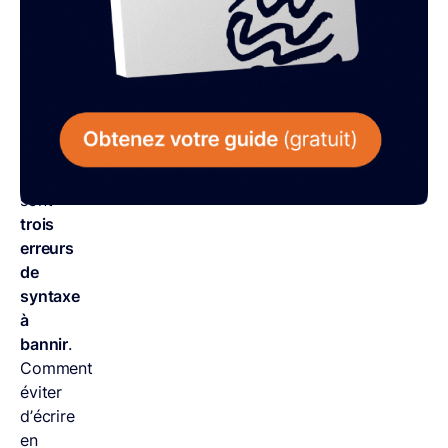
de
grammaire.
L’anacoluthe,
le
zeugme
et
la
syllepse
sont
trois
erreurs
de
syntaxe
à
bannir
.
Comment
éviter
d’écrire
en