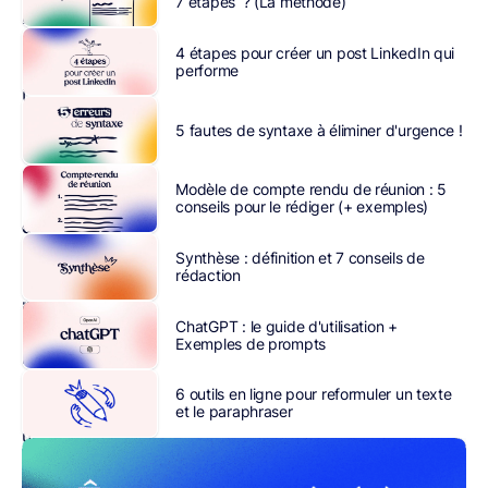
7 étapes ? (La méthode)
n’a
rien
4 étapes pour créer un post LinkedIn qui
d’évident.
performe
Une
personne
5 fautes de syntaxe à éliminer d'urgence !
commet
une
Modèle de compte rendu de réunion : 5
faute
conseils pour le rédiger (+ exemples)
de
syntaxe
Synthèse : définition et 7 conseils de
rédaction
lorsqu’un
mot
ChatGPT : le guide d'utilisation +
est
Exemples de prompts
mal
placé
6 outils en ligne pour reformuler un texte
dans
et le paraphraser
une
phrase.