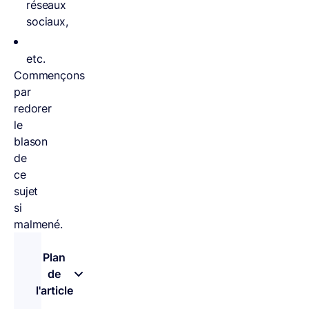
réseaux
sociaux,
etc.
Commençons
par
redorer
le
blason
de
ce
sujet
si
malmené.
Plan
de
l'article
– appuyez sur le bouton pour sélectionner une n