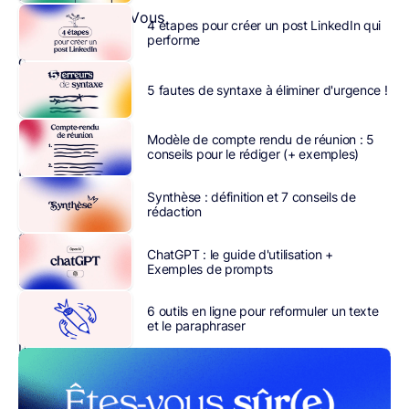
d’orthographe ? Vous
4 étapes pour créer un post LinkedIn qui
souhaitez
performe
devenir
votre
5 fautes de syntaxe à éliminer d'urgence !
propre
correcteur
Modèle de compte rendu de réunion : 5
?
conseils pour le rédiger (+ exemples)
Félicitations !
Vous
Synthèse : définition et 7 conseils de
rédaction
avez
compris
ChatGPT : le guide d'utilisation +
que
Exemples de prompts
soigner
son
6 outils en ligne pour reformuler un texte
orthographe
et le paraphraser
n’est
ni
un