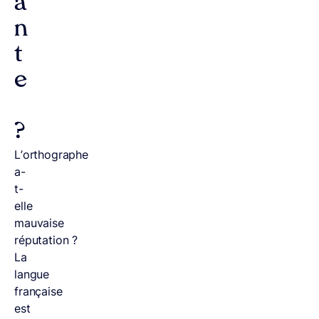
a
n
t
e
?
L’orthographe
a-
t-
elle
mauvaise
réputation ?
La
langue
française
est