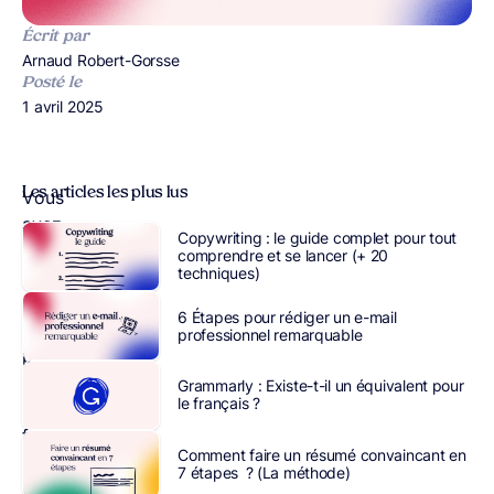
Écrit par
Publié par
Arnaud Robert-Gorsse
Posté le
Publié le
1 avril 2025
Les articles les plus lus
Vous
avez
Copywriting : le guide complet pour tout
décidé
comprendre et se lancer (+ 20
techniques)
de
vous
6 Étapes pour rédiger un e-mail
exercer
professionnel remarquable
pour
ne
Grammarly : Existe-t-il un équivalent pour
le français ?
plus
faire
Comment faire un résumé convaincant en
de
7 étapes ? (La méthode)
fautes