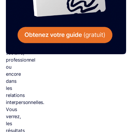
message,
que
ce
soit
dans
le
monde
scolaire,
professionnel
ou
encore
dans
les
relations
interpersonnelles.
Vous
verrez,
les
résultats