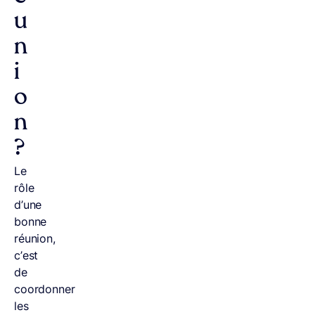
u
n
i
o
n
?
Le
rôle
d’une
bonne
réunion,
c’est
de
coordonner
les