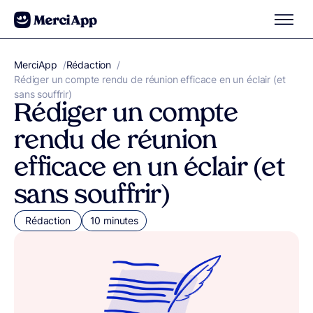
Aller au contenu
MerciApp
correcteur orthographe
/
Rédaction
/
Rédiger un compte rendu de réunion efficace en un éclair (et
sans souffrir)
Rédiger un compte
rendu de réunion
efficace en un éclair (et
sans souffrir)
Rédaction
10 minutes