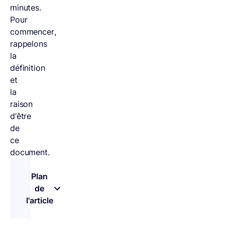
minutes.
Pour
commencer,
rappelons
la
définition
et
la
raison
d’être
de
ce
document.
Plan
de
l'article
– appuyez sur le bouton pour sélectionner une n