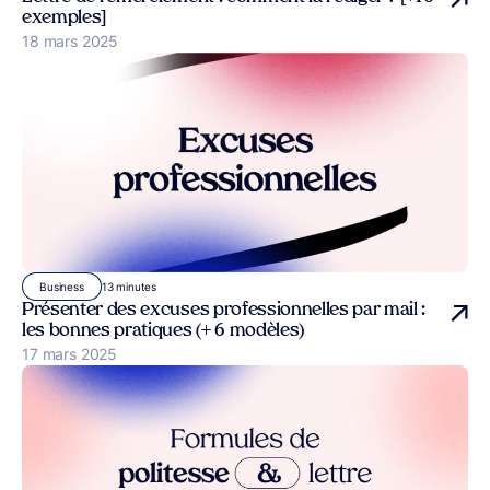
exemples]
Publié le
18 mars 2025
13 minutes
Business
Présenter des excuses professionnelles par mail :
les bonnes pratiques (+ 6 modèles)
Publié le
17 mars 2025