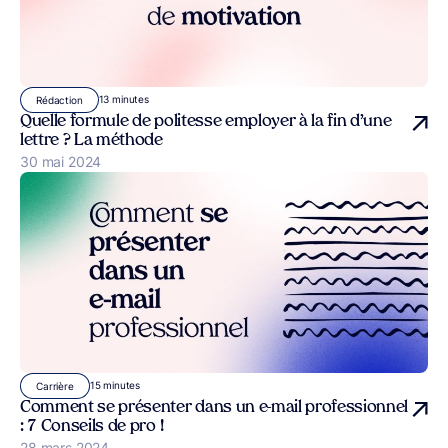
13 minutes
Rédaction
Quelle formule de politesse employer à la fin d’une
lettre ? La méthode
Publié le
30 mai 2024
15 minutes
Carrière
Comment se présenter dans un e-mail professionnel
: 7 Conseils de pro !
Publié le
28 mars 2024