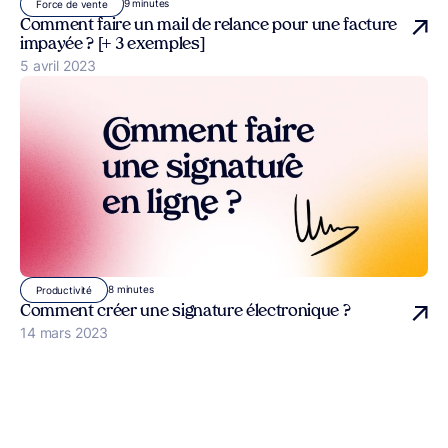
9 minutes
Force de vente
Comment faire un mail de relance pour une facture
impayée ? [+ 3 exemples]
Publié le
5 avril 2023
8 minutes
Productivité
Comment créer une signature électronique ?
Publié le
14 mars 2023