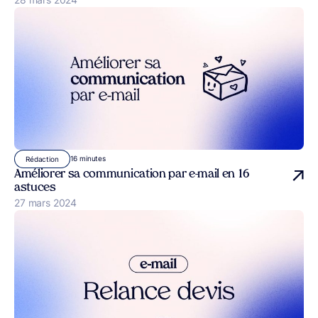
16 minutes
Rédaction
Améliorer sa communication par e-mail en 16
astuces
Publié le
27 mars 2024