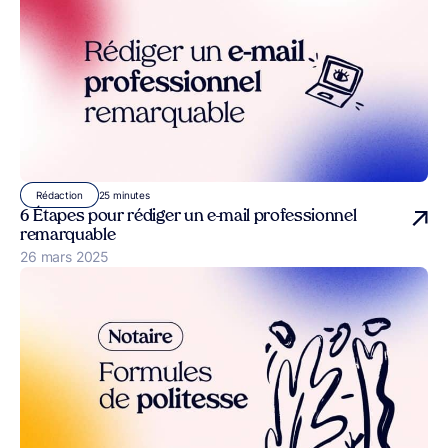
25 minutes
Rédaction
6 Étapes pour rédiger un e-mail professionnel
remarquable
Publié le
26 mars 2025