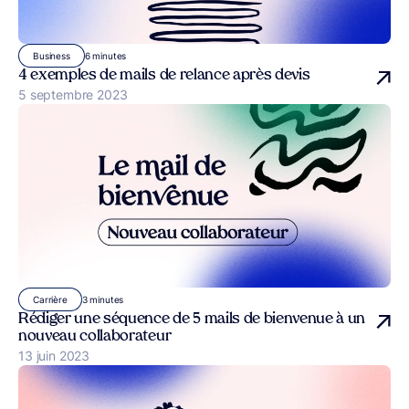
6 minutes
Business
4 exemples de mails de relance après devis
Publié le
5 septembre 2023
3 minutes
Carrière
Rédiger une séquence de 5 mails de bienvenue à un
nouveau collaborateur
Publié le
13 juin 2023