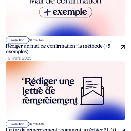
16 minutes
Rédaction
Rédiger un mail de confirmation : la méthode (+5
exemples)
Publié le
19 mars 2025
16 minutes
Rédaction
Lettre de remerciement : comment la rédiger ? [+10