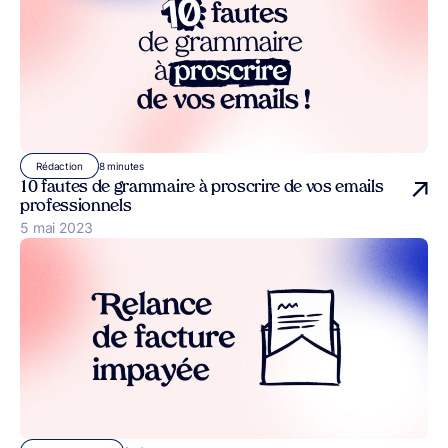
8 minutes
Rédaction
10 fautes de grammaire à proscrire de vos emails
professionnels
Publié le
5 mai 2023