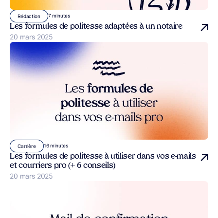
7 minutes
Rédaction
Les formules de politesse adaptées à un notaire
Publié le
20 mars 2025
16 minutes
Carrière
Les formules de politesse à utiliser dans vos e-mails
et courriers pro (+ 6 conseils)
Publié le
20 mars 2025