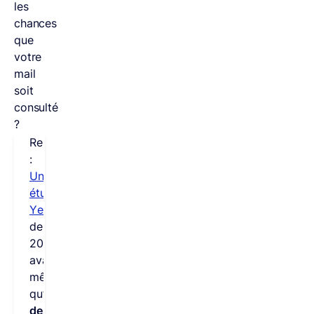
les
chances
que
votre
mail
soit
consulté
?
Remarque
:
Une
étude
Yesware
datant
de
2021
avance
même
qu’
inclure
des