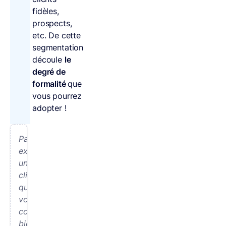
fidèles,
prospects,
etc. De cette
segmentation
découle
le
degré de
formalité
que
vous pourrez
adopter !
Par
exemple,
un
client
que
vous
connaissez
bien,