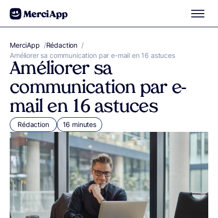
Aller au contenu
MerciApp
correcteur orthographe
/
Rédaction
/
Améliorer sa communication par e-mail en 16 astuces
Améliorer sa
communication par e-
mail en 16 astuces
Rédaction
16 minutes