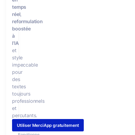
temps
réel
,
reformulation
boostée
à
l’IA
et
style
impeccable
pour
des
textes
toujours
professionnels
et
percutants.
Utiliser MerciApp gratuitement
Fonctionne