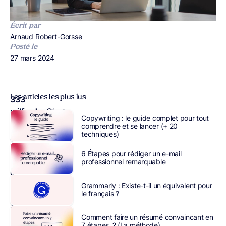
Écrit par
Publié par
Arnaud Robert-Gorsse
Posté le
Publié le
27 mars 2024
Les articles les plus lus
333
milliards.
C’est
Copywriting : le guide complet pour tout
le
comprendre et se lancer (+ 20
techniques)
nombre
de
6 Étapes pour rédiger un e-mail
mails
professionnel remarquable
envoyés
chaque
Grammarly : Existe-t-il un équivalent pour
le français ?
jour
à
Comment faire un résumé convaincant en
travers
7 étapes ? (La méthode)