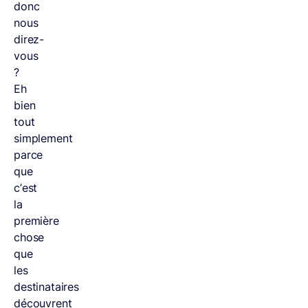
donc
nous
direz-
vous
?
Eh
bien
tout
simplement
parce
que
c’est
la
première
chose
que
les
destinataires
découvrent