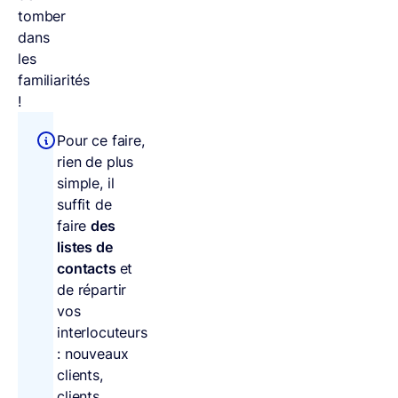
tomber
dans
les
familiarités
!
Pour ce faire,
rien de plus
simple, il
suffit de
faire
des
listes de
contacts
et
de répartir
vos
interlocuteurs
: nouveaux
clients,
clients