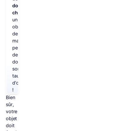
données
chiffrées
dans
un
objet
de
mail
permettrait
de
doubler
son
taux
d’ouverture
!
Bien
sûr,
votre
objet
doit