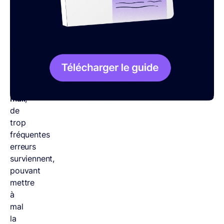
règles
régissent
la
rédaction
et
l’envoi
d’un
e-
mail
,
de
trop
fréquentes
erreurs
surviennent,
pouvant
mettre
à
mal
la