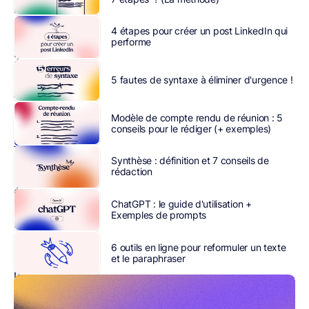
le
monde
4 étapes pour créer un post LinkedIn qui
en
performe
2022
selon
un
5 fautes de syntaxe à éliminer d'urgence !
rapport
The
Modèle de compte rendu de réunion : 5
Radicati
conseils pour le rédiger (+ exemples)
Group
,
spécialisé
Synthèse : définition et 7 conseils de
rédaction
en
études
ChatGPT : le guide d'utilisation +
de
Exemples de prompts
marché.
Servant
6 outils en ligne pour reformuler un texte
de
et le paraphraser
nombreux
objectifs
stratégiques