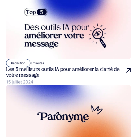
6 minutes
Rédaction
Les 5 meilleurs outils IA pour améliorer la clarté de
votre message
Publié le
15 juillet 2024