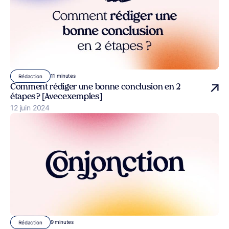
11 minutes
Rédaction
Comment rédiger une bonne conclusion en 2
étapes ? [Avec exemples]
Publié le
12 juin 2024
9 minutes
Rédaction