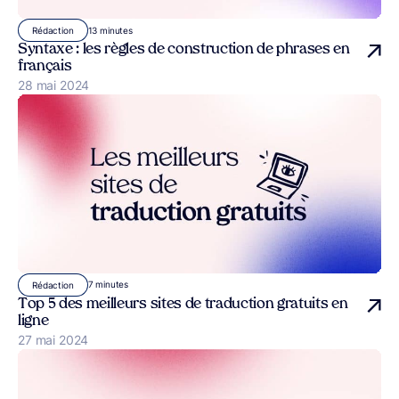
13 minutes
Rédaction
Syntaxe : les règles de construction de phrases en
français
Publié le
28 mai 2024
7 minutes
Rédaction
Top 5 des meilleurs sites de traduction gratuits en
ligne
Publié le
27 mai 2024