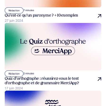
7 minutes
Rédaction
Qu’est-ce qu’un paronyme ? + 10 exemples
Publié le
27 juin 2024
2 minutes
Rédaction
Quiz d’orthographe : réussirez-vous le test
d’orthographe et de grammaire MerciApp ?
Publié le
17 juin 2024