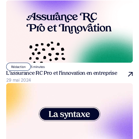
5 minutes
Rédaction
L’assurance RC Pro et l’innovation en entreprise
Publié le
29 mai 2024