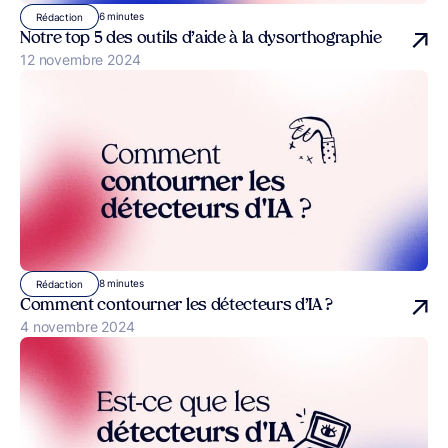
6 minutes
Rédaction
Notre top 5 des outils d’aide à la dysorthographie
Publié le
12 novembre 2024
8 minutes
Rédaction
Comment contourner les détecteurs d’IA ?
Publié le
4 novembre 2024