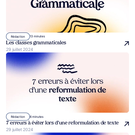
13 minutes
Rédaction
Les classes grammaticales
Publié le
29 juillet 2024
6 minutes
Rédaction
7 erreurs à éviter lors d’une reformulation de texte
Publié le
29 juillet 2024