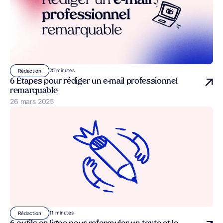
25 minutes
Rédaction
6 Étapes pour rédiger un e-mail professionnel
remarquable
Publié le
26 mars 2025
11 minutes
Rédaction