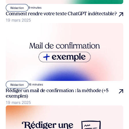
9 minutes
Rédaction
Comment rendre votre texte ChatGPT indétectable ?
Publié le
19 mars 2025
16 minutes
Rédaction
Rédiger un mail de confirmation : la méthode (+5
exemples)
Publié le
19 mars 2025