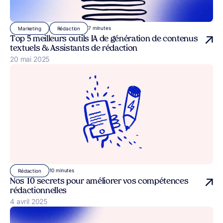
7 minutes
Marketing
Rédaction
Top 5 meilleurs outils IA de génération de contenus
textuels & Assistants de rédaction
Publié le
20 mai 2025
10 minutes
Rédaction
Nos 10 secrets pour améliorer vos compétences
rédactionnelles
Publié le
4 avril 2025