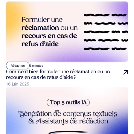
6 minutes
Rédaction
Comment bien formuler une réclamation ou un
recours en cas de refus d’aide ?
Publié le
16 juin 2025