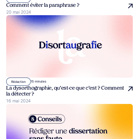
Comment éviter la paraphrase ?
Publié le
20 mai 2024
15 minutes
Rédaction
La dysorthographie, qu’est-ce que c’est ? Comment
la détecter ?
Publié le
16 mai 2024