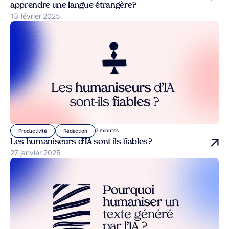
apprendre une langue étrangère ?
Publié le
13 février 2025
7 minutes
Productivité
Rédaction
Les humaniseurs d’IA sont-ils fiables ?
Publié le
27 janvier 2025