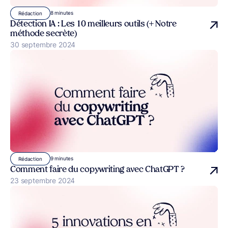
8 minutes
Rédaction
Détection IA : Les 10 meilleurs outils (+ Notre
méthode secrète)
Publié le
30 septembre 2024
9 minutes
Rédaction
Comment faire du copywriting avec ChatGPT ?
Publié le
23 septembre 2024