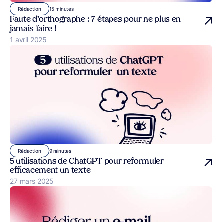
15 minutes
Rédaction
Faute d’orthographe : 7 étapes pour ne plus en
jamais faire !
Publié le
1 avril 2025
9 minutes
Rédaction
5 utilisations de ChatGPT pour reformuler
efficacement un texte
Publié le
27 mars 2025