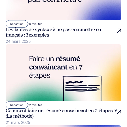
10 minutes
Rédaction
Les fautes de syntaxe à ne pas commettre en
français : 3 exemples
Publié le
24 mars 2025
12 minutes
Rédaction
Comment faire un résumé convaincant en 7 étapes ?
(La méthode)
Publié le
21 mars 2025