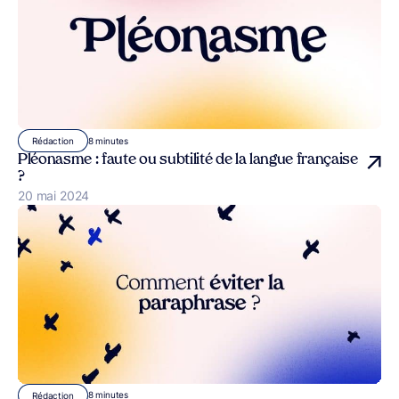
8 minutes
Rédaction
Pléonasme : faute ou subtilité de la langue française
?
Publié le
20 mai 2024
8 minutes
Rédaction