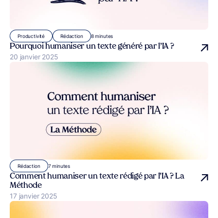
8 minutes
Productivité
Rédaction
Pourquoi humaniser un texte généré par l’IA ?
Publié le
20 janvier 2025
7 minutes
Rédaction
Comment humaniser un texte rédigé par l’IA ? La
Méthode
Publié le
17 janvier 2025