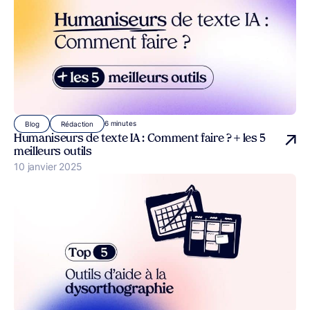
6 minutes
Blog
Rédaction
Humaniseurs de texte IA : Comment faire ? + les 5
meilleurs outils
Publié le
10 janvier 2025