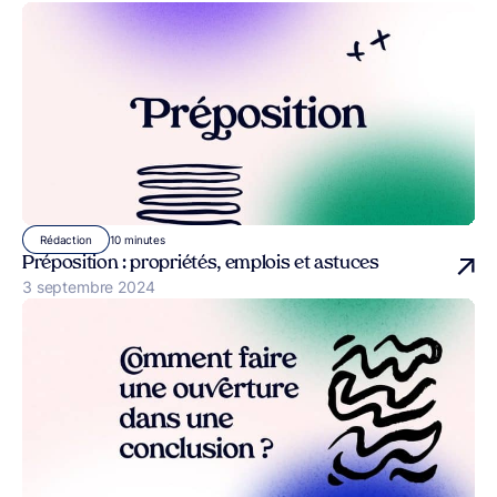
10 minutes
Rédaction
Préposition : propriétés, emplois et astuces
Publié le
3 septembre 2024