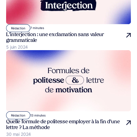
7 minutes
Rédaction
L’interjection : une exclamation sans valeur
grammaticale
Publié le
5 juin 2024
13 minutes
Rédaction
Quelle formule de politesse employer à la fin d’une
lettre ? La méthode
Publié le
30 mai 2024