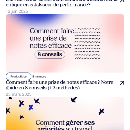
critique en catalyseur de performance ?
Publié le
12 juin 2025
18 minutes
Productivité
Comment faire une prise de notes efficace ? Notre
guide en 8 conseils (+ 3 méthodes)
Publié le
25 mars 2025