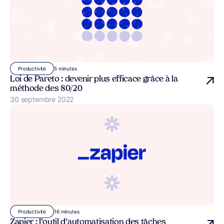
5 minutes
Productivité
Loi de Pareto : devenir plus efficace grâce à la
méthode des 80/20
Publié le
30 septembre 2022
16 minutes
Productivité
Zapier : l’outil d’automatisation des tâches