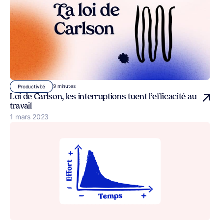
9 minutes
Productivité
Loi de Carlson, les interruptions tuent l’efficacité au
travail
Publié le
1 mars 2023