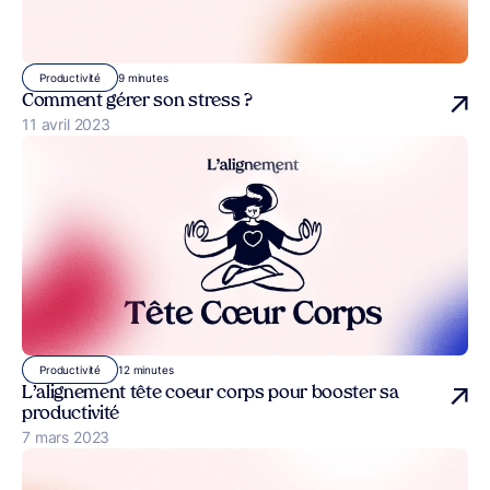
9 minutes
Productivité
Comment gérer son stress ?
Publié le
11 avril 2023
12 minutes
Productivité
L’alignement tête coeur corps pour booster sa
productivité
Publié le
7 mars 2023