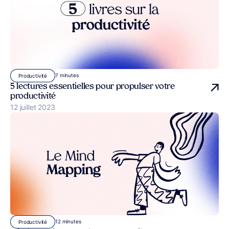
7 minutes
Productivité
5 lectures essentielles pour propulser votre
productivité
Publié le
12 juillet 2023
12 minutes
Productivité