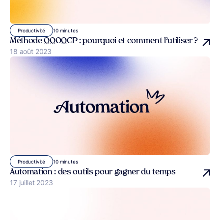
10 minutes
Productivité
Méthode QQOQCP : pourquoi et comment l’utiliser ?
Publié le
18 août 2023
10 minutes
Productivité
Automation : des outils pour gagner du temps
Publié le
17 juillet 2023