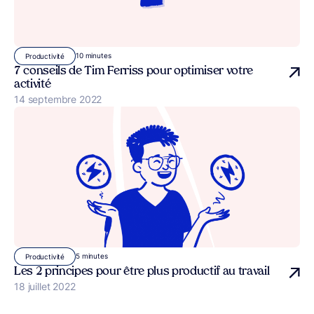
10 minutes
Productivité
7 conseils de Tim Ferriss pour optimiser votre
activité
Publié le
14 septembre 2022
5 minutes
Productivité
Les 2 principes pour être plus productif au travail
Publié le
18 juillet 2022