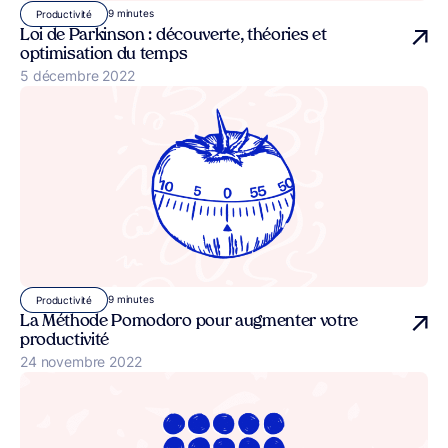
9 minutes
Productivité
Loi de Parkinson : découverte, théories et
optimisation du temps
Publié le
5 décembre 2022
9 minutes
Productivité
La Méthode Pomodoro pour augmenter votre
productivité
Publié le
24 novembre 2022