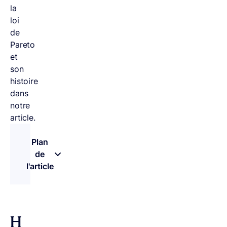
la
loi
de
Pareto
et
son
histoire
dans
notre
article.
Plan
de
l'article
– appuyez sur le bouton pour sélectionner une n
H