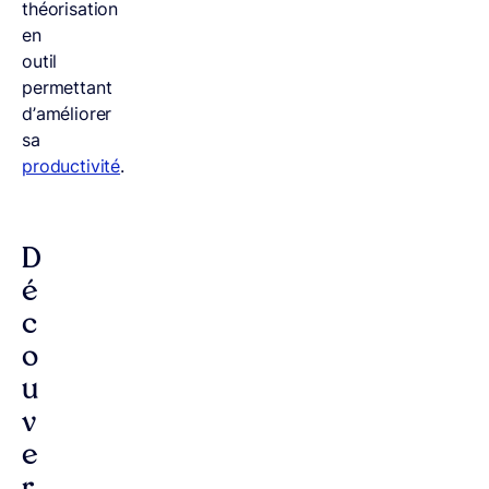
théorisation
en
outil
permettant
d’améliorer
sa
productivité
.
D
é
c
o
u
v
e