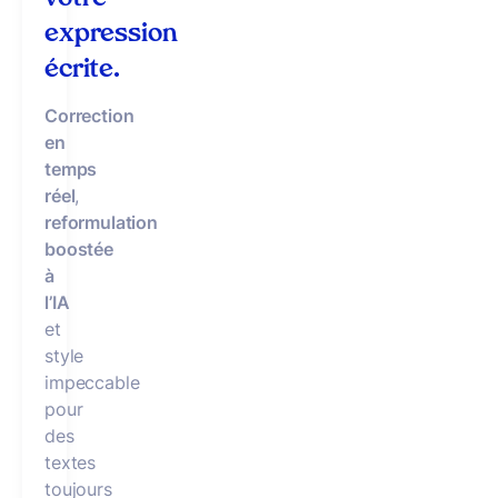
expression
écrite.
Correction
en
temps
réel
,
reformulation
boostée
à
l’IA
et
style
impeccable
pour
des
textes
toujours