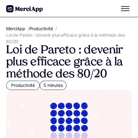
Aller au contenu
MerciApp
correcteur orthographe
/
Productivité
/
Loi de Pareto : devenir plus efficace grâce à la méthode des
80/20
Loi de Pareto : devenir
plus efficace grâce à la
méthode des 80/20
Productivité
5 minutes