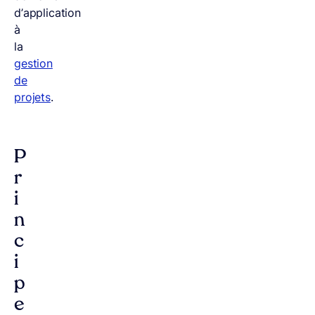
d’application
à
la
gestion
de
projets
.
P
r
i
n
c
i
p
e