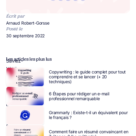
Écrit par
Publié par
Arnaud Robert-Gorsse
Posté le
Publié le
30 septembre 2022
Les articles les plus lus
Saviez-
vous
Copywriting : le guide complet pour tout
que
comprendre et se lancer (+ 20
techniques)
20
%
6 Étapes pour rédiger un e-mail
des
professionnel remarquable
causes
donnent
Grammarly : Existe-t-il un équivalent pour
le français ?
80
%
Comment faire un résumé convaincant en
des