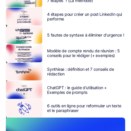
7 étapes ? (La méthode)
conséquences
?
4 étapes pour créer un post LinkedIn qui
La
performe
loi
de
5 fautes de syntaxe à éliminer d'urgence !
Pareto
est
Modèle de compte rendu de réunion : 5
un
conseils pour le rédiger (+ exemples)
principe
universel.
Synthèse : définition et 7 conseils de
rédaction
En
l’appliquant
ChatGPT : le guide d'utilisation +
au
Exemples de prompts
quotidien,
il
6 outils en ligne pour reformuler un texte
est
et le paraphraser
possible
d’améliorer