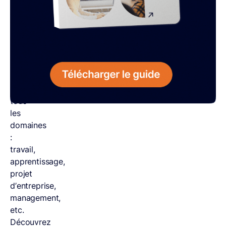
%
les
plus
importants.
Cette
méthode
s’applique
à
tous
les
domaines
:
travail,
apprentissage,
projet
d’entreprise,
management,
etc.
Découvrez