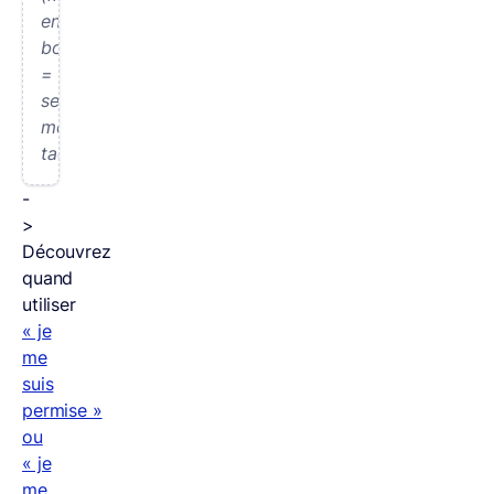
en
boîte
=
se
moquer,
taquiner)
-
>
Découvrez
quand
utiliser
« je
me
suis
permise »
ou
« je
me