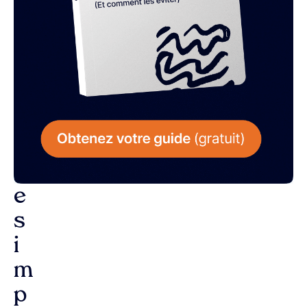
L
a
r
é
p
o
n
s
e
s
i
m
p