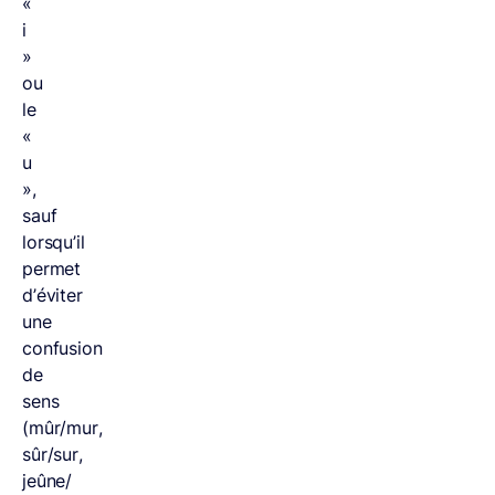
«
i
»
ou
le
«
u
»,
sauf
lorsqu’il
permet
d’éviter
une
confusion
de
sens
(mûr/mur,
sûr/sur,
jeûne/