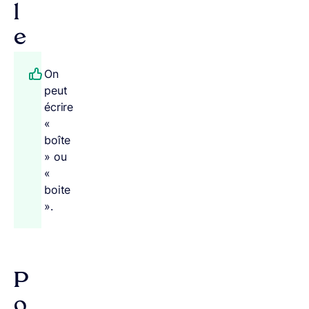
l
e
On
peut
écrire
«
boîte
» ou
«
boite
».
P
o