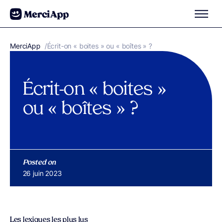
Aller au contenu
MerciApp
correcteur orthographe
/
Écrit-on « boites » ou « boîtes » ?
Écrit-on « boites »
ou « boîtes » ?
Posted on
Publié le
26 juin 2023
Les lexiques les plus lus