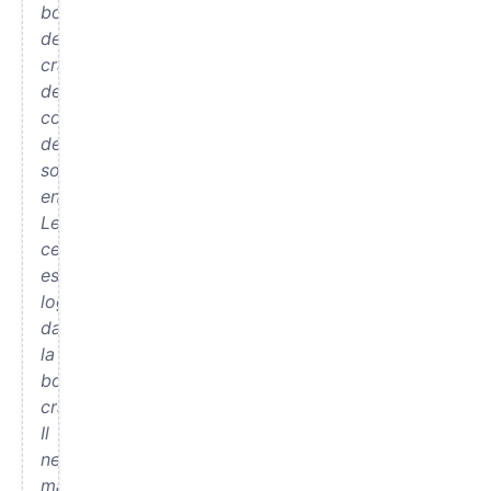
boîte
de
crayons
de
couleur
de
son
enfance.
Le
cerveau
est
logé
dans
la
boîte
crânienne.
Il
ne
mange