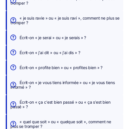
tromper ?
e
r
« je suis ravie » ou « je suis ravi », comment ne plus se
,
tromper ?
n
o
Écrit-on « je serai » ou « je serais » ?
u
s
Écrit-on « j’ai dit » ou « j’ai dis » ?
c
o
Écrit-on « profite bien » ou « profites bien » ?
r
r
Écrit-on « je vous tiens informée » ou « je vous tiens
i
informé » ?
g
e
Écrit-on « ça c’est bien passé » ou « ça s’est bien
o
passé » ?
n
s
« quel que soit » ou « quelque soit », comment ne
p
plus se tromper ?