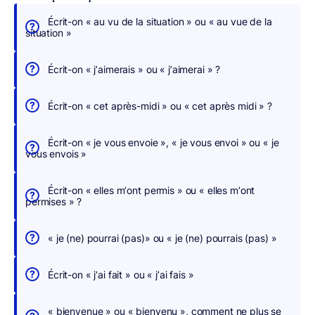
Écrit-on « au vu de la situation » ou « au vue de la
É
situation »
c
r
Écrit-on « j’aimerais » ou « j’aimerai » ?
i
v
Écrit-on « cet après-midi » ou « cet après midi » ?
e
z
Écrit-on « je vous envoie », « je vous envoi » ou « je
s
vous envois »
a
n
Écrit-on « elles m’ont permis » ou « elles m’ont
s
permises » ?
c
h
« je (ne) pourrai (pas)» ou « je (ne) pourrais (pas) »
e
r
Écrit-on « j’ai fait » ou « j’ai fais »
c
h
« bienvenue » ou « bienvenu », comment ne plus se