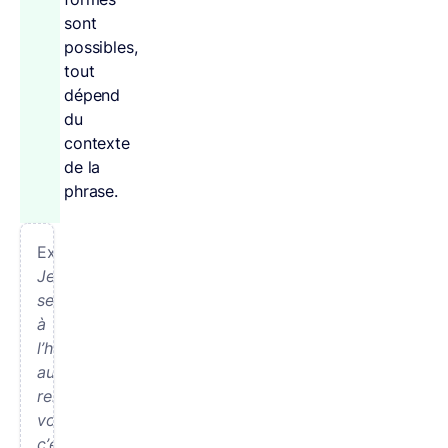
sont
possibles,
tout
dépend
du
contexte
de la
phrase.
Exemples :
Je
serai
à
l’heure
au
rendez-
vous,
c’est