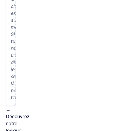
choucroute
est
au
menu.
Si
tu
rencontres
une
difficulté
je
serai
là
pour
t’aider.
→
Découvrez
notre
lexique