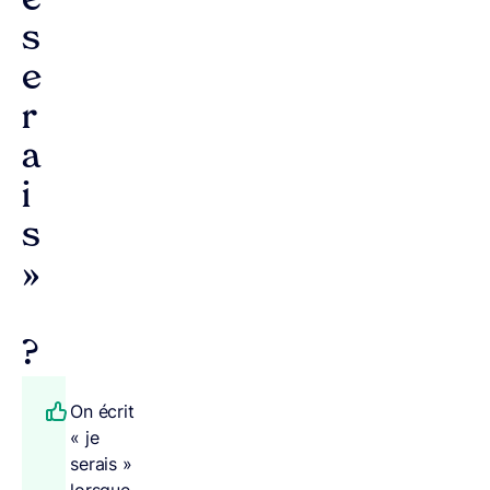
e
s
e
r
a
i
s
»
?
On écrit
« je
serais »