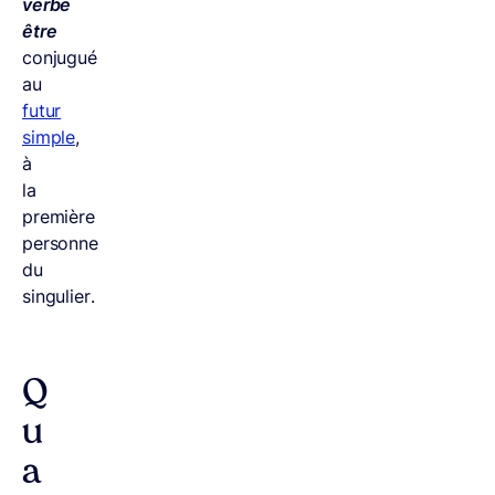
verbe
être
conjugué
au
futur
simple
,
à
la
première
personne
du
singulier.
Q
u
a