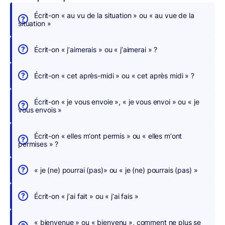
Écrit-on « au vu de la situation » ou « au vue de la
É
situation »
c
r
Écrit-on « j’aimerais » ou « j’aimerai » ?
i
v
Écrit-on « cet après-midi » ou « cet après midi » ?
e
z
Écrit-on « je vous envoie », « je vous envoi » ou « je
s
vous envois »
a
n
Écrit-on « elles m’ont permis » ou « elles m’ont
s
permises » ?
c
h
« je (ne) pourrai (pas)» ou « je (ne) pourrais (pas) »
e
r
Écrit-on « j’ai fait » ou « j’ai fais »
c
h
« bienvenue » ou « bienvenu », comment ne plus se