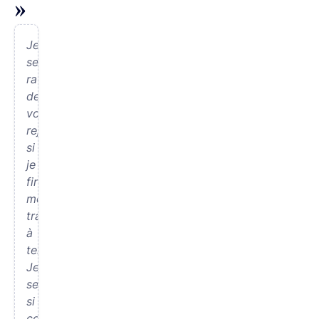
»
Je
serais
ravie
de
vous
rejoindre
si
je
finis
mon
travail
à
temps.
Je
serais
si
contente