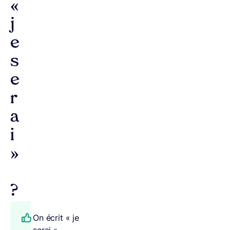
«
j
e
s
e
r
a
i
»
?
On écrit « je