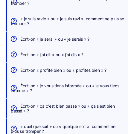
tromper ?
e
r
« je suis ravie » ou « je suis ravi », comment ne plus se
,
tromper ?
n
o
Écrit-on « je serai » ou « je serais » ?
u
s
Écrit-on « j’ai dit » ou « j’ai dis » ?
c
o
Écrit-on « profite bien » ou « profites bien » ?
r
r
Écrit-on « je vous tiens informée » ou « je vous tiens
i
informé » ?
g
e
Écrit-on « ça c’est bien passé » ou « ça s’est bien
o
passé » ?
n
s
« quel que soit » ou « quelque soit », comment ne
p
plus se tromper ?