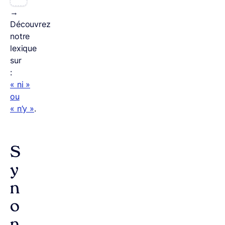
→
Découvrez
notre
lexique
sur
:
« ni »
ou
« n’y »
.
S
y
n
o