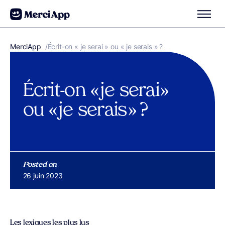
Aller au contenu
MerciApp
correcteur orthographe
/
Écrit-on « je serai » ou « je serais » ?
Écrit-on « je serai »
ou « je serais » ?
Posted on
Publié le
26 juin 2023
Les lexiques les plus lus