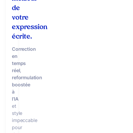
de
votre
expression
écrite.
Correction
en
temps
réel
,
reformulation
boostée
à
l’IA
et
style
impeccable
pour