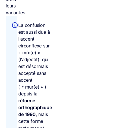
leurs
variantes.
La confusion
est aussi due à
l’accent
circonflexe sur
« mûr(e) »
(l’adjectif), qui
est désormais
accepté sans
accent
( « mur(e) » )
depuis la
réforme
orthographique
de 1990
, mais
cette forme
reste rare et