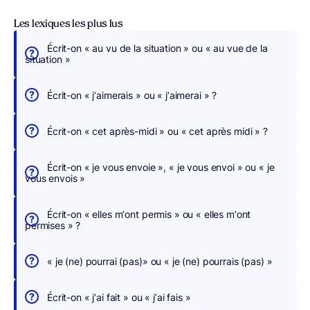
Les lexiques les plus lus
Écrit-on « au vu de la situation » ou « au vue de la
É
situation »
c
r
Écrit-on « j’aimerais » ou « j’aimerai » ?
i
v
Écrit-on « cet après-midi » ou « cet après midi » ?
e
z
Écrit-on « je vous envoie », « je vous envoi » ou « je
s
vous envois »
a
n
Écrit-on « elles m’ont permis » ou « elles m’ont
s
permises » ?
c
h
« je (ne) pourrai (pas)» ou « je (ne) pourrais (pas) »
e
r
Écrit-on « j’ai fait » ou « j’ai fais »