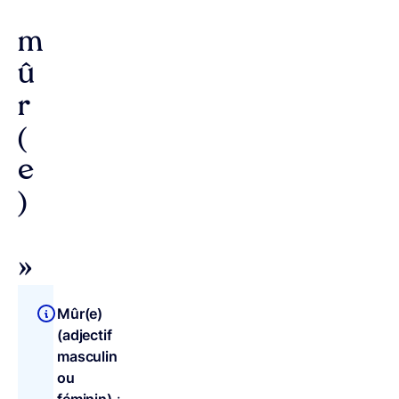
m
û
r
(
e
)
»
Mûr(e)
(adjectif
masculin
ou
féminin)
: