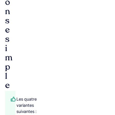
o
n
s
e
s
i
m
p
l
e
Les quatre
variantes
suivantes :