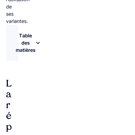
de
ses
variantes.
Table
des
matières
– appuyez sur le bouton pour sélectionner une 
L
a
r
é
p