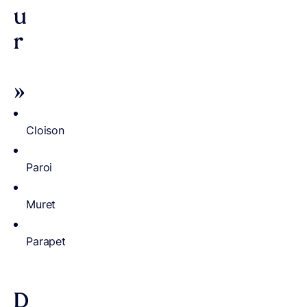
u
r
»
Cloison
Paroi
Muret
Parapet
D