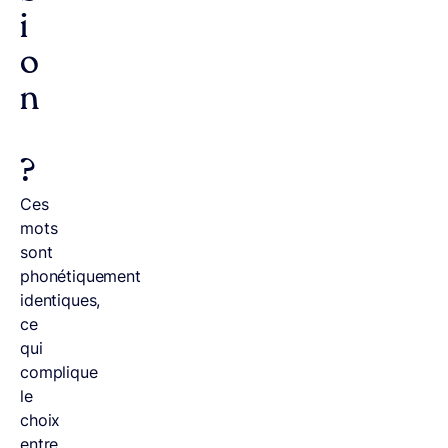
i
o
n
?
Ces
mots
sont
phonétiquement
identiques,
ce
qui
complique
le
choix
entre