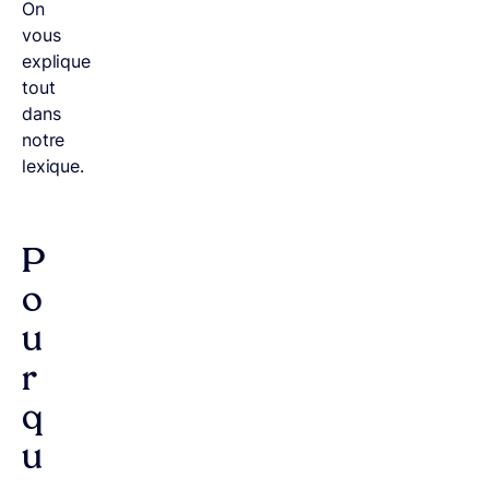
On
vous
explique
tout
dans
notre
lexique.
P
o
u
r
q
u