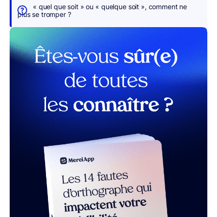
s
« quel que soit » ou « quelque soit », comment ne
p
plus se tromper ?
o
u
r
v
o
u
s
r MerciApp (gratuit)
Dans
la
langue
française,
certains
termes
nous