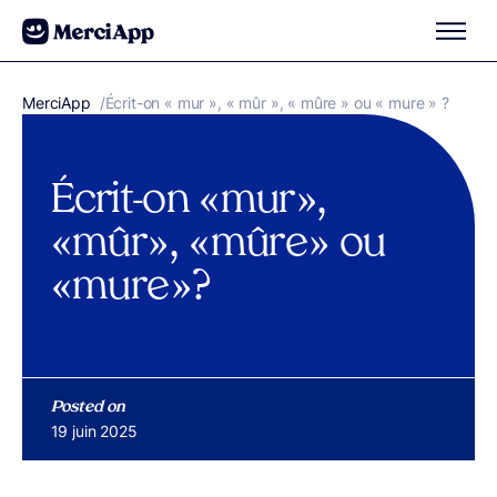
Aller au contenu
MerciApp
correcteur orthographe
/
Écrit-on « mur », « mûr », « mûre » ou « mure » ?
Écrit-on « mur »,
« mûr », « mûre » ou
« mure » ?
Posted on
Publié le
19 juin 2025