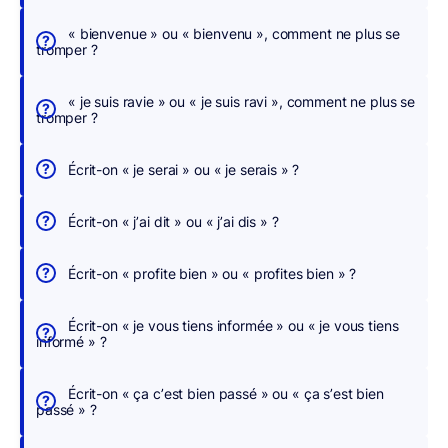
c
h
« bienvenue » ou « bienvenu », comment ne plus se
tromper ?
e
r
« je suis ravie » ou « je suis ravi », comment ne plus se
,
tromper ?
n
o
Écrit-on « je serai » ou « je serais » ?
u
s
Écrit-on « j’ai dit » ou « j’ai dis » ?
c
o
Écrit-on « profite bien » ou « profites bien » ?
r
r
Écrit-on « je vous tiens informée » ou « je vous tiens
i
informé » ?
g
e
Écrit-on « ça c’est bien passé » ou « ça s’est bien
o
passé » ?
n