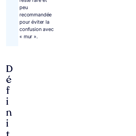
peu
recommandée
pour éviter la
confusion avec
« mur ».
D
é
f
i
n
i
t