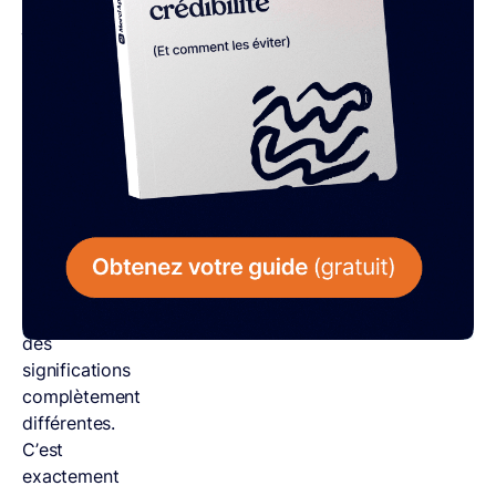
jouent
des
tours
en
se
prononçant
de
façon
identique
tout
en
ayant
des
significations
complètement
différentes.
C’est
exactement