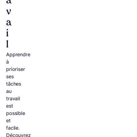
a
v
a
i
l
Apprendre
à
prioriser
ses
tâches
au
travail
est
possible
et
facile.
Découvrez