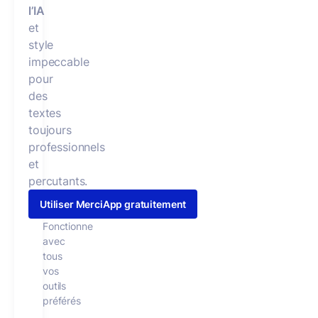
l’IA
et
style
impeccable
pour
des
textes
toujours
professionnels
et
percutants.
Utiliser MerciApp gratuitement
Fonctionne
avec
tous
vos
outils
préférés