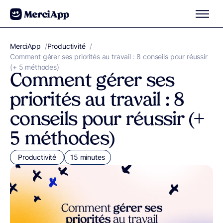
Aller au contenu
MerciApp
correcteur orthographe
/
Productivité
/
Comment gérer ses priorités au travail : 8 conseils pour réussir
(+ 5 méthodes)
Comment gérer ses
priorités au travail : 8
conseils pour réussir (+
5 méthodes)
Productivité
15 minutes