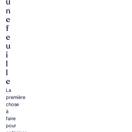
u
n
e
f
e
u
i
l
l
e
La
première
chose
à
faire
pour