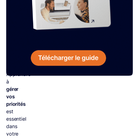
choses
n’avaient
aussi
que
24
heures
dans
leurs
journées.
Apprendre
à
gérer
vos
priorités
est
essentiel
dans
votre