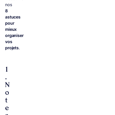
nos
8
astuces
pour
mieux
organiser
vos
projets
.
1
.
N
o
t
e