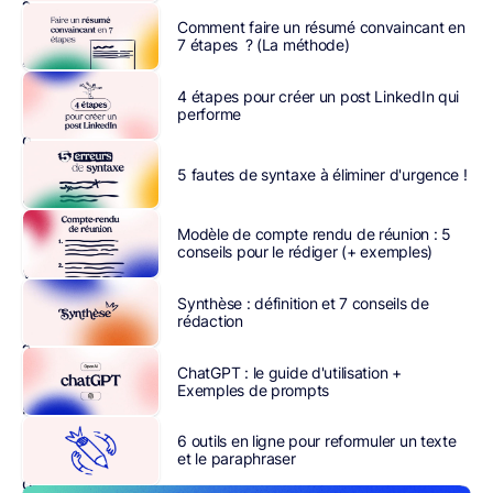
?
Comment faire un résumé convaincant en
Vous
7 étapes ? (La méthode)
avez
la
4 étapes pour créer un post LinkedIn qui
sensation
performe
de
ne
5 fautes de syntaxe à éliminer d'urgence !
pas
avancer
Modèle de compte rendu de réunion : 5
sur
conseils pour le rédiger (+ exemples)
vos
tâches
Synthèse : définition et 7 conseils de
rédaction
professionnelles
?
ChatGPT : le guide d'utilisation +
Le
Exemples de prompts
problème
vient
6 outils en ligne pour reformuler un texte
probablement
et le paraphraser
d’une