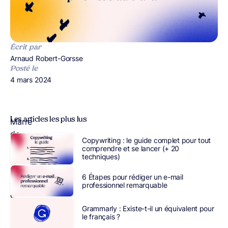
Écrit par
Publié par
Arnaud Robert-Gorsse
Posté le
Publié le
4 mars 2024
Les articles les plus lus
Marre
de
Copywriting : le guide complet pour tout
courir
comprendre et se lancer (+ 20
techniques)
après
le
6 Étapes pour rédiger un e-mail
temps
professionnel remarquable
dans
votre
Grammarly : Existe-t-il un équivalent pour
le français ?
emploi