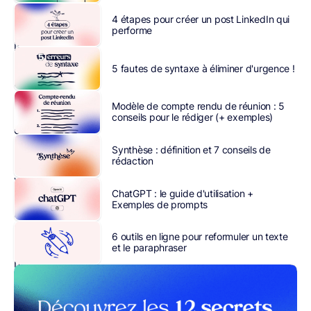
indépendant,
4 étapes pour créer un post LinkedIn qui
entrepreneur…),
performe
la
productivité
5 fautes de syntaxe à éliminer d'urgence !
peut
être
Modèle de compte rendu de réunion : 5
au
conseils pour le rédiger (+ exemples)
cœur
de
Synthèse : définition et 7 conseils de
rédaction
votre
vie
ChatGPT : le guide d'utilisation +
professionnelle.
Exemples de prompts
Dates
butoirs
6 outils en ligne pour reformuler un texte
à
et le paraphraser
respecter,
dossiers
à