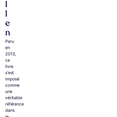
l
l
e
n
Paru
en
2013,
ce
livre
s’est
imposé
comme
une
véritable
référence
dans
le