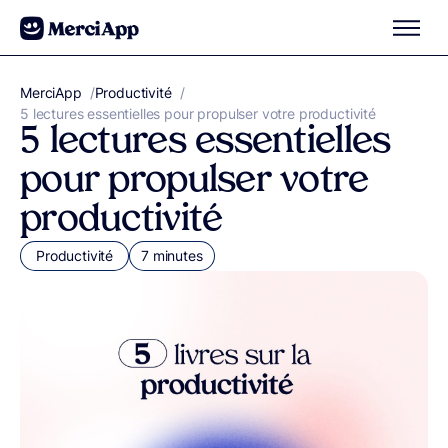
Aller au contenu
MerciApp
correcteur orthographe
/
Productivité
/
5 lectures essentielles pour propulser votre productivité
5 lectures essentielles
pour propulser votre
productivité
Productivité
7 minutes