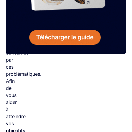
métiers
d’auteur
et
de
rédacteur
sont
particulièrement
concernés
par
ces
problématiques.
Afin
de
vous
aider
à
atteindre
vos
objectifs