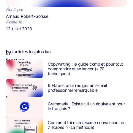
Écrit par
Publié par
Arnaud Robert-Gorsse
Posté le
Publié le
12 juillet 2023
Les articles les plus lus
En
fonction
Copywriting : le guide complet pour tout
de
comprendre et se lancer (+ 20
techniques)
votre
secteur
6 Étapes pour rédiger un e-mail
d’activité
professionnel remarquable
et
de
Grammarly : Existe-t-il un équivalent pour
le français ?
votre
statut
Comment faire un résumé convaincant en
(salarié,
7 étapes ? (La méthode)
travailleur