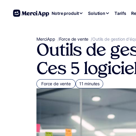
Aller au contenu
Notre produit
Solution
Tarifs
Re
MerciApp
correcteur orthographe
/
Force de vente
/
Outils de gestion d’éq
Outils de ge
Ces 5 logici
Force de vente
11 minutes