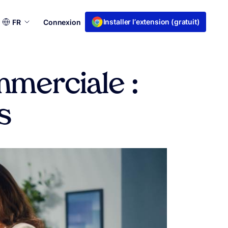
Choisir
Installer l’extension (gratuit)
FR
Connexion
une
langue
mmerciale :
s