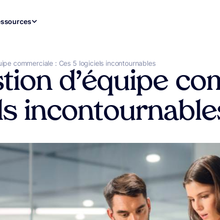
ssources
uipe commerciale : Ces 5 logiciels incontournables
stion d’équipe co
els incontournable