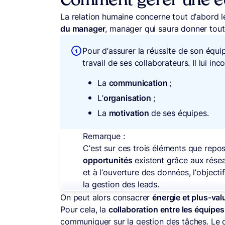
Comment gérer une é
La relation humaine concerne tout d’abord 
du manager
, manager qui saura donner toute
Pour d’assurer la réussite de son équ
travail de ses collaborateurs. Il lui in
La
communication
;
L’
organisation
;
La
motivation
de ses équipes.
Remarque :
C’est sur ces trois éléments que repo
opportunités
existent grâce aux résea
et à l’ouverture des données, l’objecti
la gestion des leads.
On peut alors consacrer
énergie et plus-va
Pour cela, la
collaboration entre les équipes
communiquer sur la gestion des tâches. Le d