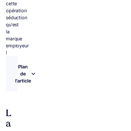
cette
opération
séduction
qu’est
la
marque
employeur
!
Plan
de
l'article
– appuyez sur le bouton pour sélectionner une n
L
a