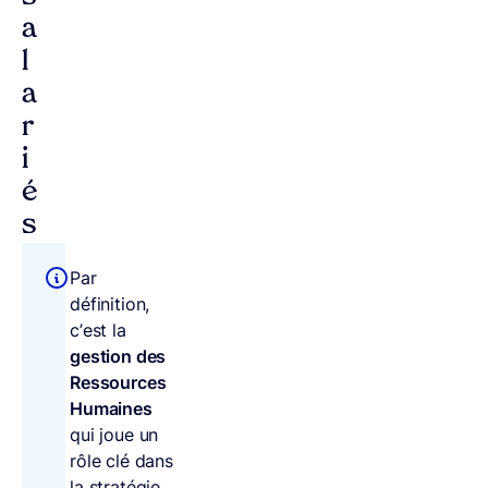
a
l
a
r
i
é
s
Par
définition,
c’est la
gestion des
Ressources
Humaines
qui joue un
rôle clé dans
la stratégie