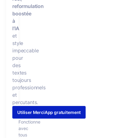
reformulation
boostée
à
l’IA
et
style
impeccable
pour
des
textes
toujours
professionnels
et
percutants.
Utiliser MerciApp gratuitement
Fonctionne
avec
tous