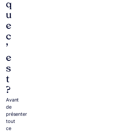
q
u
e
c
’
e
s
t
?
Avant
de
présenter
tout
ce