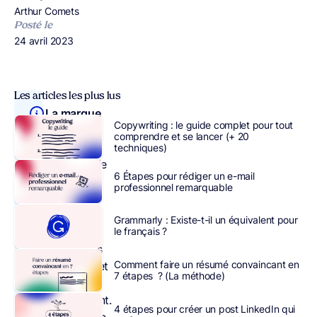
Publié par
Arthur Comets
Posté le
Publié le
24 avril 2023
Les articles les plus lus
La marque
Copywriting : le guide complet pour tout
employeur
comprendre et se lancer (+ 20
est l’image
techniques)
que renvoie
6 Étapes pour rédiger un e-mail
une
professionnel remarquable
entreprise
en matière
Grammarly : Existe-t-il un équivalent pour
de
le français ?
ressources
Comment faire un résumé convaincant en
humaines et
7 étapes ? (La méthode)
de
recrutement.
4 étapes pour créer un post LinkedIn qui