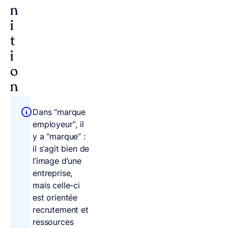
n
i
t
i
o
n
Dans “marque
employeur”, il
y a “marque” :
il s’agit bien de
l’image d’une
entreprise,
mais celle-ci
est orientée
recrutement et
ressources