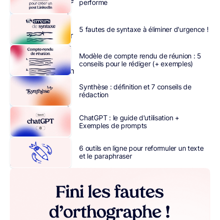
On parle de
performe
marketing
RH
: l’idée
5 fautes de syntaxe à éliminer d'urgence !
est d’attirer
des talents
Modèle de compte rendu de réunion : 5
et de
conseils pour le rédiger (+ exemples)
vendre, non
pas un
Synthèse : définition et 7 conseils de
produit ou
rédaction
un service,
mais sa
ChatGPT : le guide d'utilisation +
Exemples de prompts
propre
entreprise.
6 outils en ligne pour reformuler un texte
et le paraphraser
La
marque
employeur
est
capitale