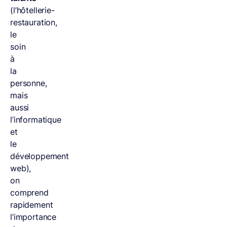
(l’hôtellerie-
restauration,
le
soin
à
la
personne,
mais
aussi
l’informatique
et
le
développement
web),
on
comprend
rapidement
l’importance