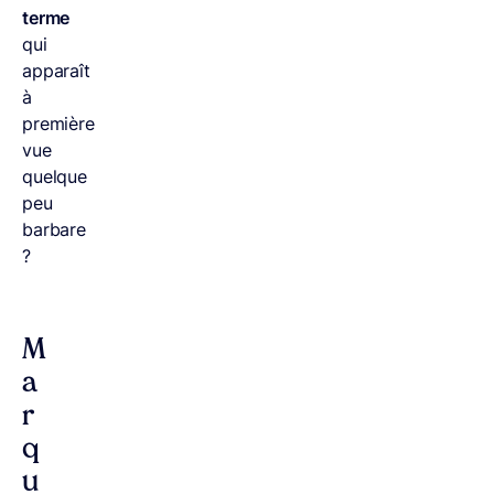
terme
qui
apparaît
à
première
vue
quelque
peu
barbare
?
M
a
r
q
u