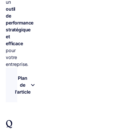
un
outil
de
performance
stratégique
et
efficace
pour
votre
entreprise.
Plan
de
l'article
– appuyez sur le bouton pour sélectionner une n
Q