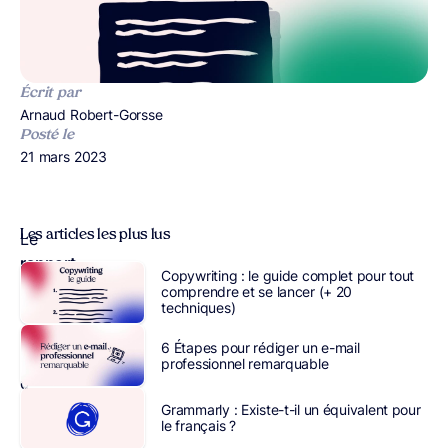
Écrit par
Publié par
Arnaud Robert-Gorsse
Posté le
Publié le
21 mars 2023
Les articles les plus lus
Le
rapport
Copywriting : le guide complet pour tout
d’étonnement
comprendre et se lancer (+ 20
techniques)
est
un
6 Étapes pour rédiger un e-mail
document
professionnel remarquable
de
plus
Grammarly : Existe-t-il un équivalent pour
le français ?
en