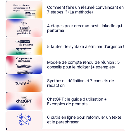
plus
Comment faire un résumé convaincant en
utilisé
7 étapes ? (La méthode)
lors
d’un
4 étapes pour créer un post LinkedIn qui
recrutement
performe
:
l’entreprise
5 fautes de syntaxe à éliminer d'urgence !
invite
le
Modèle de compte rendu de réunion : 5
nouveau
conseils pour le rédiger (+ exemples)
salarié
à
Synthèse : définition et 7 conseils de
rédaction
transcrire
par
ChatGPT : le guide d'utilisation +
écrit
Exemples de prompts
ses
remarques
6 outils en ligne pour reformuler un texte
et
et le paraphraser
observations