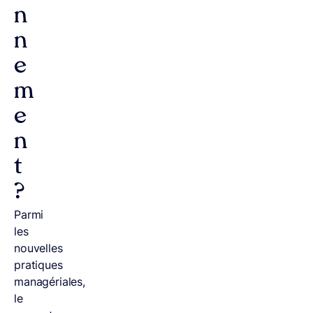
n
n
e
m
e
n
t
?
Parmi
les
nouvelles
pratiques
managériales,
le