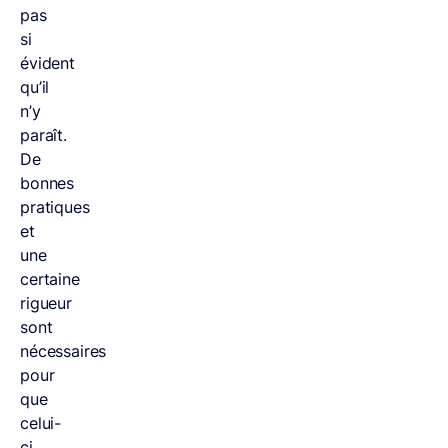
pas
si
évident
qu’il
n’y
paraît.
De
bonnes
pratiques
et
une
certaine
rigueur
sont
nécessaires
pour
que
celui-
ci