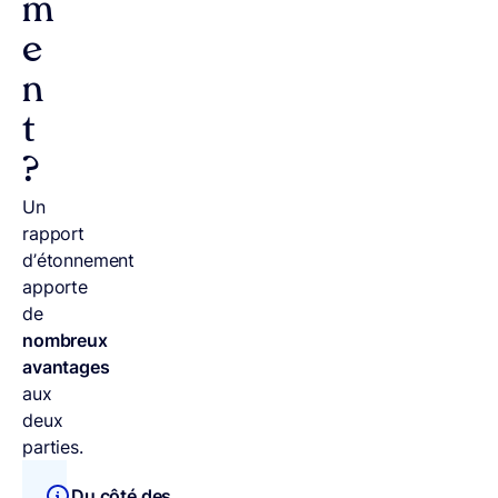
m
e
n
t
?
Un
rapport
d’étonnement
apporte
de
nombreux
avantages
aux
deux
parties.
Du côté des