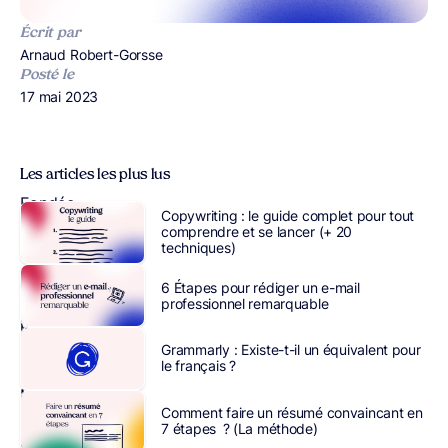
Écrit par
Publié par
Arnaud Robert-Gorsse
Posté le
Publié le
17 mai 2023
Les articles les plus lus
Fondée
Copywriting : le guide complet pour tout
en
comprendre et se lancer (+ 20
techniques)
2001
à
6 Étapes pour rédiger un e-mail
Atlanta
professionnel remarquable
par
Ben
Grammarly : Existe-t-il un équivalent pour
le français ?
Chestnut,
Mailchimp
Comment faire un résumé convaincant en
est
7 étapes ? (La méthode)
une