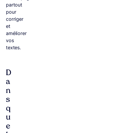
partout
pour
corriger
et
améliorer
vos
textes.
D
a
n
s
q
u
e