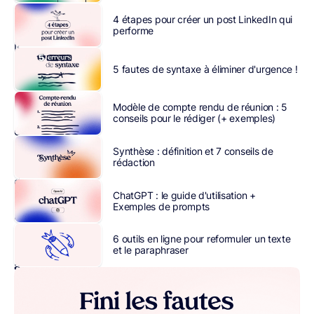
entreprise
4 étapes pour créer un post LinkedIn qui
américaine
performe
leader
dans
5 fautes de syntaxe à éliminer d'urgence !
l’envoi
de
Modèle de compte rendu de réunion : 5
campagnes
conseils pour le rédiger (+ exemples)
d’emailing,
avec
Synthèse : définition et 7 conseils de
rédaction
plus
de
ChatGPT : le guide d'utilisation +
11
Exemples de prompts
millions
d’utilisateurs
6 outils en ligne pour reformuler un texte
actifs
et le paraphraser
à
travers
le