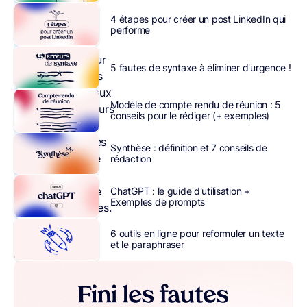
utilisé en
4 étapes pour créer un post LinkedIn qui
France et
performe
dans le
monde pour
5 fautes de syntaxe à éliminer d'urgence !
les services
qu’il rend aux
Modèle de compte rendu de réunion : 5
entrepreneurs
conseils pour le rédiger (+ exemples)
qui veulent
envoyer des
Synthèse : définition et 7 conseils de
mails à une
rédaction
grande
quantité de
ChatGPT : le guide d'utilisation +
Exemples de prompts
destinataires.
6 outils en ligne pour reformuler un texte
Il
et le paraphraser
est
utilisé
par
les