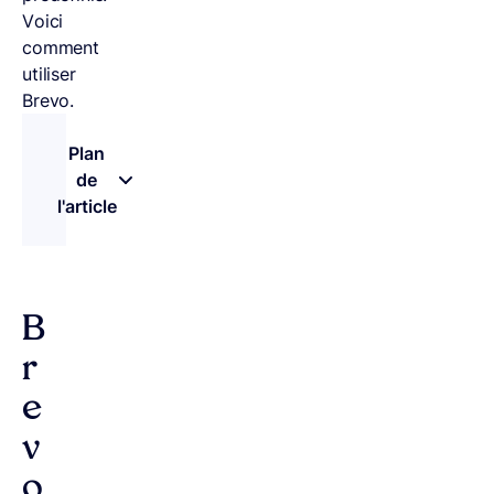
Voici
comment
utiliser
Brevo.
Plan
de
l'article
– appuyez sur le bouton pour sélectionner une n
B
r
e
v
o