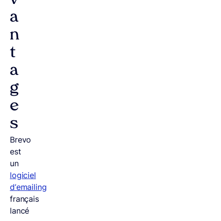
v
a
n
t
a
g
e
s
Brevo
est
un
logiciel
d’emailing
français
lancé