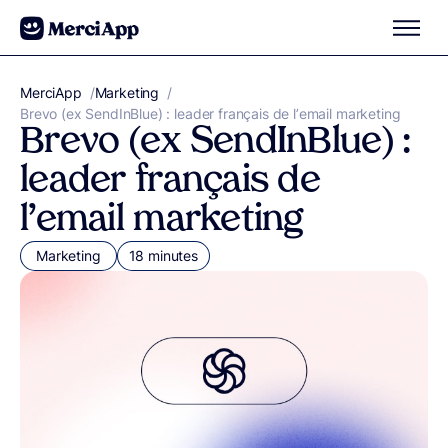
Aller au contenu
MerciApp
correcteur orthographe
/
Marketing
/
Brevo (ex SendInBlue) : leader français de l’email marketing
Brevo (ex SendInBlue) :
leader français de
l’email marketing
Marketing
18 minutes