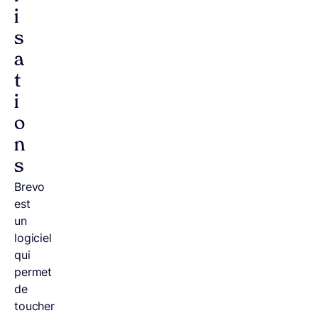
i
s
a
t
i
o
n
s
Brevo
est
un
logiciel
qui
permet
de
toucher