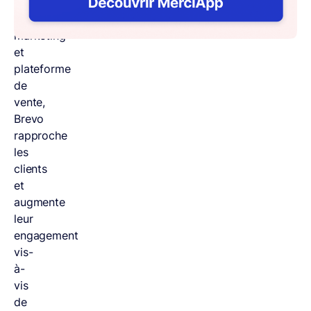
de
campagnes
marketing
et
plateforme
de
vente,
Brevo
rapproche
les
clients
et
augmente
leur
engagement
vis-
à-
vis
de