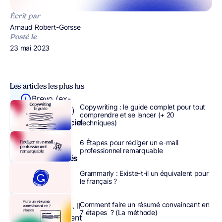
Écrit par
Publié par
Arnaud Robert-Gorsse
Posté le
Publié le
23 mai 2023
Les articles les plus lus
Brevo (ex-
Copywriting : le guide complet pour tout
Sendinblue)
comprendre et se lancer (+ 20
est un
logiciel
techniques)
d’envoi
6 Étapes pour rédiger un e-mail
d’emails
professionnel remarquable
automatisés
pour le
Grammarly : Existe-t-il un équivalent pour
marketing
le français ?
des
Comment faire un résumé convaincant en
entreprises. Il
7 étapes ? (La méthode)
est largement