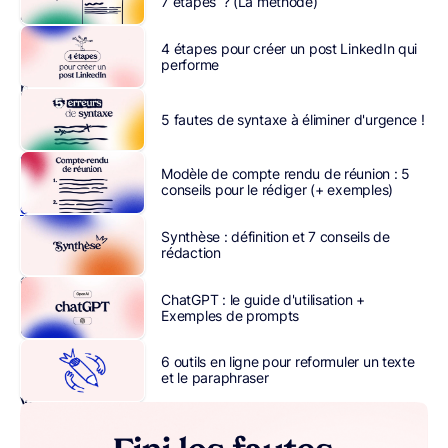
7 étapes ? (La méthode)
essentiel
qui
4 étapes pour créer un post LinkedIn qui
fait
performe
partie
intégrante
5 fautes de syntaxe à éliminer d'urgence !
du
tunnel
Modèle de compte rendu de réunion : 5
de
conseils pour le rédiger (+ exemples)
conversion
.
puisque
Synthèse : définition et 7 conseils de
rédaction
celle-
ci
ChatGPT : le guide d'utilisation +
vous
Exemples de prompts
aidera
à
6 outils en ligne pour reformuler un texte
augmenter
et le paraphraser
vos
conversions
,