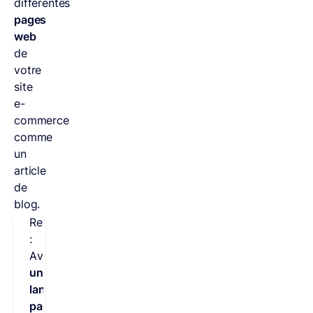
différentes
pages
web
de
votre
site
e-
commerce
comme
un
article
de
blog.
Remarque
:
Avoir
une
landing
page