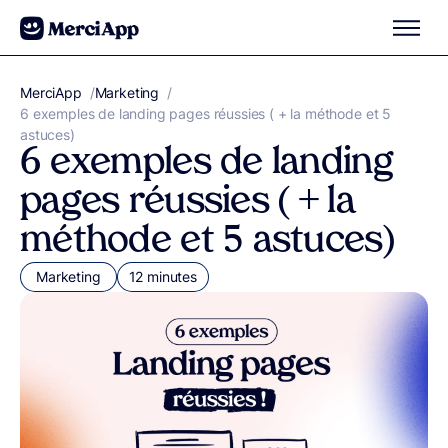
Aller au contenu
MerciApp
correcteur orthographe
/
Marketing
/
6 exemples de landing pages réussies ( + la méthode et 5
astuces)
6 exemples de landing
pages réussies ( + la
méthode et 5 astuces)
Marketing
12 minutes