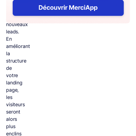
vous
obtiendrez
de
nouveaux
leads.
En
améliorant
la
structure
de
votre
landing
page,
les
visiteurs
seront
alors
plus
enclins