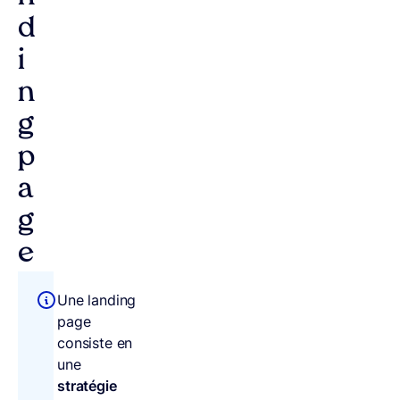
d
i
n
g
p
a
g
e
Une landing
page
consiste en
une
stratégie