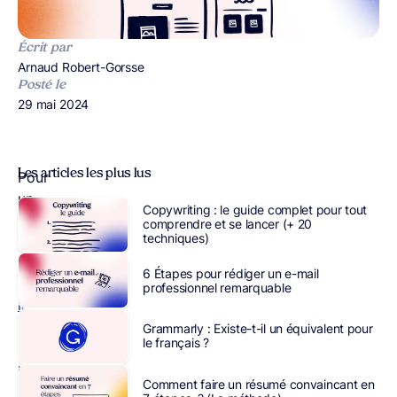
Écrit par
Publié par
Arnaud Robert-Gorsse
Posté le
Publié le
29 mai 2024
Les articles les plus lus
Pour
un
Copywriting : le guide complet pour tout
site
comprendre et se lancer (+ 20
techniques)
e-
commerce,
6 Étapes pour rédiger un e-mail
la
professionnel remarquable
landing
page
Grammarly : Existe-t-il un équivalent pour
le français ?
est
un
Comment faire un résumé convaincant en
élément