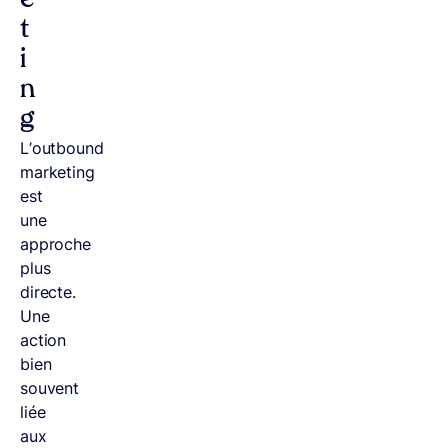
e
t
i
n
g
L’outbound
marketing
est
une
approche
plus
directe.
Une
action
bien
souvent
liée
aux