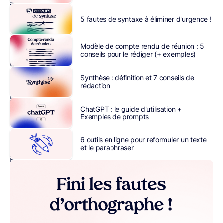
au
large.
5 fautes de syntaxe à éliminer d'urgence !
Une
métaphore
Modèle de compte rendu de réunion : 5
marine
conseils pour le rédiger (+ exemples)
qui
résume
Synthèse : définition et 7 conseils de
rédaction
assez
bien
ChatGPT : le guide d'utilisation +
cette
Exemples de prompts
technique
de
6 outils en ligne pour reformuler un texte
vente.
et le paraphraser
Pour
le
dire
autrement,
c’est
un