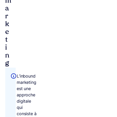
m
a
r
k
e
t
i
n
g
L’inbound
marketing
est une
approche
digitale
qui
consiste à