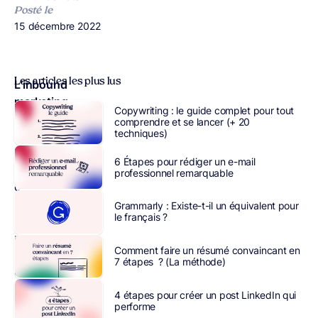
Posté le
Publié le
15 décembre 2022
Les articles les plus lus
L’inbound
marketing
,
Copywriting : le guide complet pour tout
c’est
comprendre et se lancer (+ 20
techniques)
attirer
le
6 Étapes pour rédiger un e-mail
poisson
professionnel remarquable
dans
ses
Grammarly : Existe-t-il un équivalent pour
le français ?
filets
plutôt
Comment faire un résumé convaincant en
que
7 étapes ? (La méthode)
d’aller
le
4 étapes pour créer un post LinkedIn qui
pêcher
performe