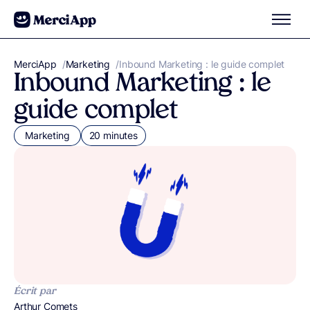
Aller au contenu
MerciApp
correcteur orthographe
/
Marketing
/
Inbound Marketing : le guide complet
Inbound Marketing : le
guide complet
Marketing
20 minutes
Écrit par
Publié par
Arthur Comets