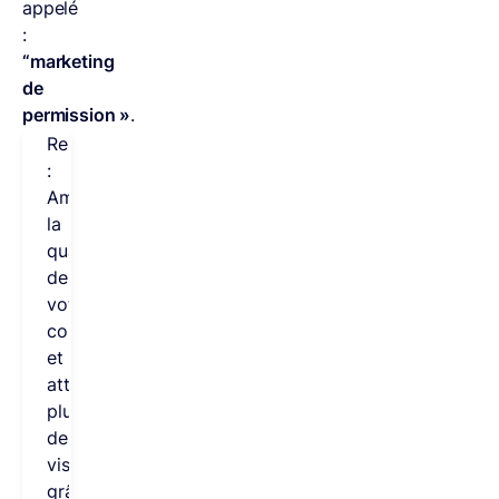
appelé
:
“marketing
de
permission »
.
Remarque
:
Améliorez
la
qualité
de
votre
contenu
et
attirez
plus
de
visiteurs
grâce