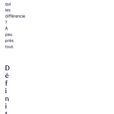
qui
les
différencie
?
À
peu
près
tout.
D
é
f
i
n
i