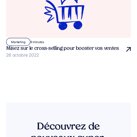
9 minutes
Marketing
Misez sur le cross-selling pour booster vos ventes
Publié le
26 octobre 2022
Découvrez de