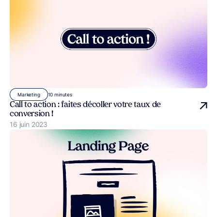
10 minutes
Marketing
Call to action : faites décoller votre taux de
conversion !
Publié le
16 juin 2023