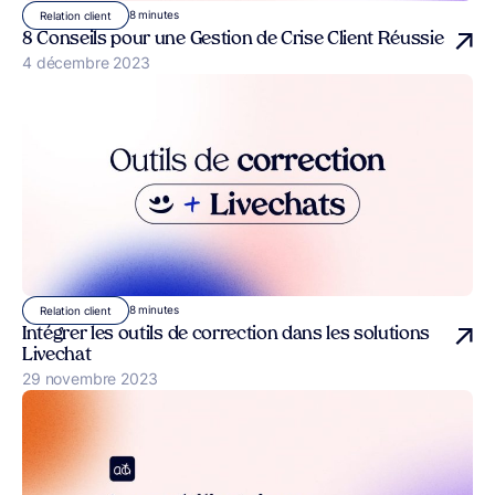
8 minutes
Relation client
8 Conseils pour une Gestion de Crise Client Réussie
Publié le
4 décembre 2023
8 minutes
Relation client
Intégrer les outils de correction dans les solutions
Livechat
Publié le
29 novembre 2023