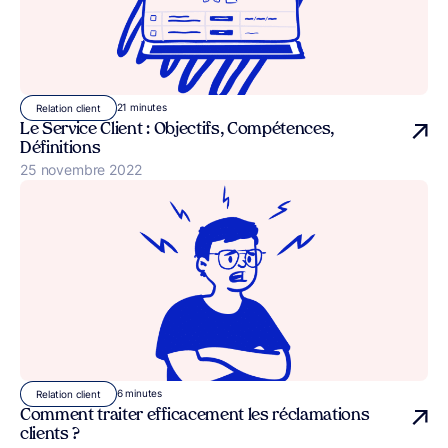
21 minutes
Relation client
Le Service Client : Objectifs, Compétences,
Définitions
Publié le
25 novembre 2022
6 minutes
Relation client
Comment traiter efficacement les réclamations
clients ?