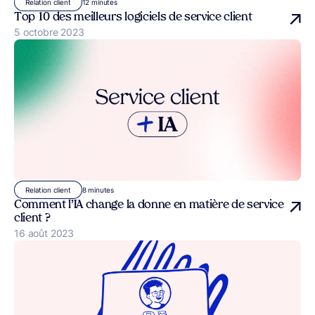
12 minutes
Relation client
Top 10 des meilleurs logiciels de service client
Publié le
5 octobre 2023
8 minutes
Relation client
Comment l’IA change la donne en matière de service
client ?
Publié le
16 août 2023