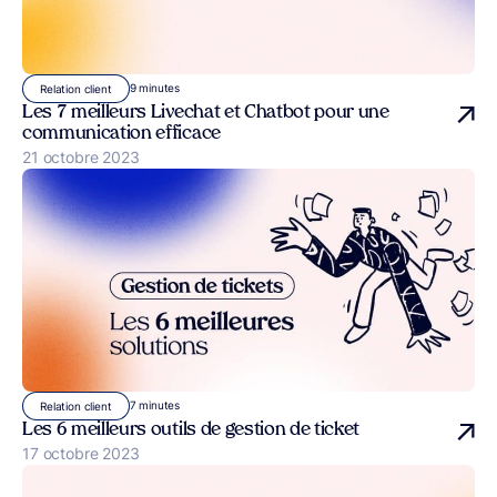
9 minutes
Relation client
Les 7 meilleurs Livechat et Chatbot pour une
communication efficace
Publié le
21 octobre 2023
7 minutes
Relation client
Les 6 meilleurs outils de gestion de ticket
Publié le
17 octobre 2023