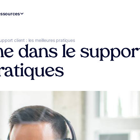
ssources
upport client : les meilleures pratiques
e dans le support 
ratiques