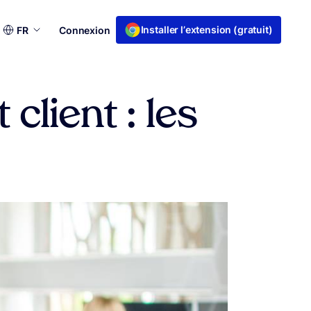
Choisir
Installer l’extension (gratuit)
FR
Connexion
une
langue
client : les