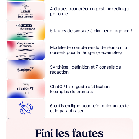
mot
4 étapes pour créer un post LinkedIn qui
« hyper »
performe
à
une
5 fautes de syntaxe à éliminer d'urgence !
stratégie
peut
Modèle de compte rendu de réunion : 5
sembler
conseils pour le rédiger (+ exemples)
suspect
et
Synthèse : définition et 7 conseils de
rédaction
contrefait.
En
ChatGPT : le guide d'utilisation +
effet,
Exemples de prompts
comment
les
6 outils en ligne pour reformuler un texte
marques
et le paraphraser
peuvent-
elles
aller