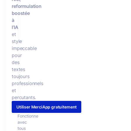
reformulation
boostée
à
l’IA
et
style
impeccable
pour
des
textes
toujours
professionnels
et
percutants.
Utiliser MerciApp gratuitement
Fonctionne
avec
tous