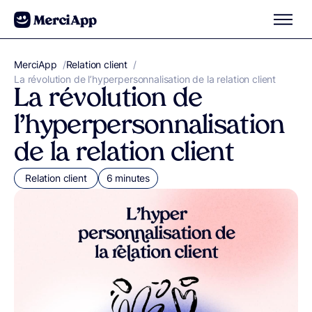
Aller au contenu
MerciApp
correcteur orthographe
/
Relation client
/
La révolution de l’hyperpersonnalisation de la relation client
La révolution de
l’hyperpersonnalisation
de la relation client
Relation client
6 minutes