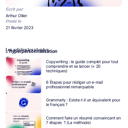
Écrit par
Publié par
Arthur Ollier
Posté le
Publié le
21 février 2023
Les articles les plus lus
L’
hyperpersonnalisation
de
Copywriting : le guide complet pour tout
la
comprendre et se lancer (+ 20
techniques)
relation
client
6 Étapes pour rédiger un e-mail
interroge.
professionnel remarquable
Dans
l’univers
Grammarly : Existe-t-il un équivalent pour
le français ?
du
marketing,
Comment faire un résumé convaincant en
ajouter
7 étapes ? (La méthode)
le