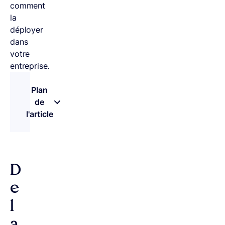
comment
la
déployer
dans
votre
entreprise.
Plan
de
l'article
– appuyez sur le bouton pour sélectionner une n
D
e
l