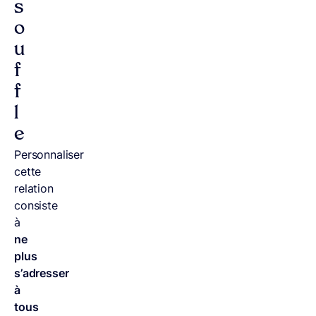
s
o
u
f
f
l
e
Personnaliser
cette
relation
consiste
à
ne
plus
s’adresser
à
tous