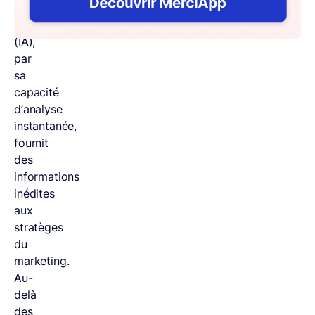
L’
intelligence
artificielle
(IA),
par
sa
capacité
d’analyse
instantanée,
fournit
des
informations
inédites
aux
stratèges
du
marketing.
Au-
delà
des