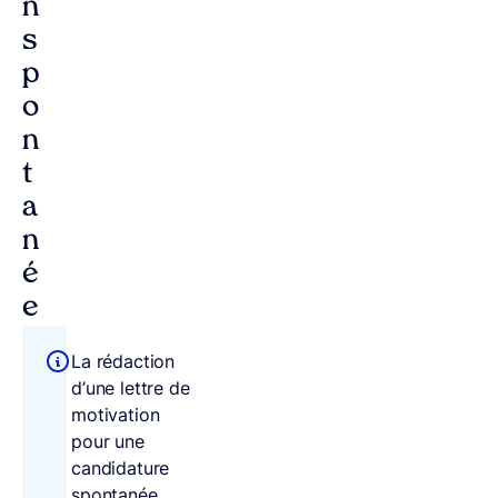
n
s
p
o
n
t
a
n
é
e
La rédaction
d’une lettre de
motivation
pour une
candidature
spontanée