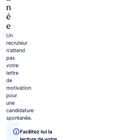
n
é
e
Un
recruteur
n’attend
pas
votre
lettre
de
motivation
pour
une
candidature
spontanée.
Facilitez-lui la
lecture de votre