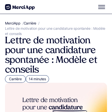
Aller au contenu
MerciApp
correcteur orthographe
/
Carrière
/
Lettre de motivation pour une candidature spontanée : Modèle
et conseils
Lettre de motivation
pour une candidature
spontanée : Modèle et
conseils
Carrière
14 minutes