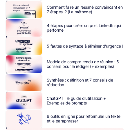
spontanée
Comment faire un résumé convaincant en
est
7 étapes ? (La méthode)
prouvée
:
4 étapes pour créer un post LinkedIn qui
un
performe
recrutement
sur
5 fautes de syntaxe à éliminer d'urgence !
trois
se
Modèle de compte rendu de réunion : 5
réalise
conseils pour le rédiger (+ exemples)
ainsi.
Ce
Synthèse : définition et 7 conseils de
rédaction
type
de
ChatGPT : le guide d'utilisation +
candidature
Exemples de prompts
vous
permet
6 outils en ligne pour reformuler un texte
en
et le paraphraser
effet