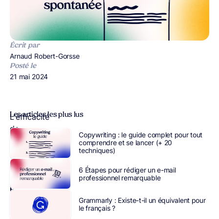
Écrit par
Publié par
Arnaud Robert-Gorsse
Posté le
Publié le
21 mai 2024
Les articles les plus lus
L’efficacité
de
Copywriting : le guide complet pour tout
la
comprendre et se lancer (+ 20
techniques)
lettre
de
6 Étapes pour rédiger un e-mail
motivation
professionnel remarquable
pour
une
Grammarly : Existe-t-il un équivalent pour
le français ?
candidature