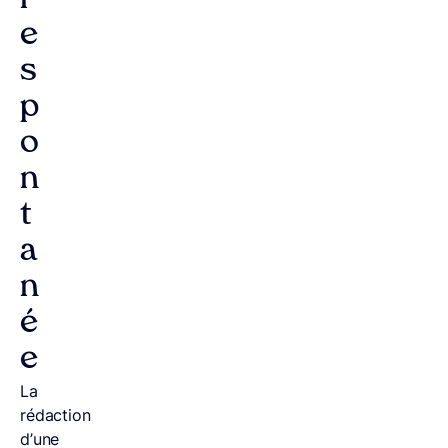
r
e
s
p
o
n
t
a
n
é
e
La
rédaction
d’une