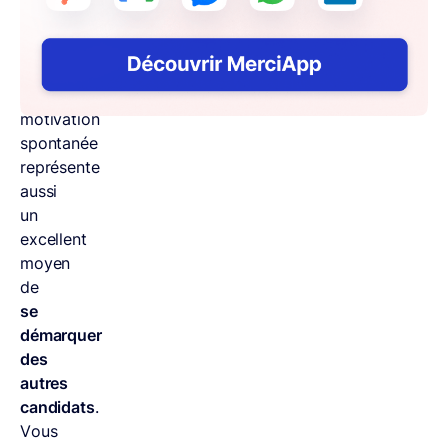
recrutement.
La
lettre
de
motivation
spontanée
représente
aussi
un
excellent
moyen
de
se
démarquer
des
autres
candidats
.
Vous