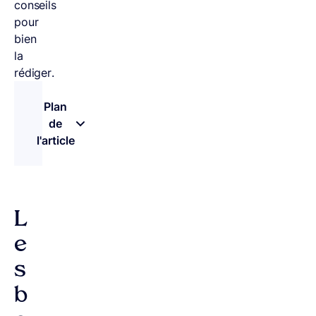
conseils
pour
bien
la
rédiger.
Plan
de
l'article
– appuyez sur le bouton pour sélectionner une n
L
e
s
b