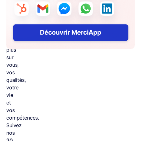
Il
doit
avoir
envie
d’en
découvrir
plus
sur
vous,
vos
qualités,
votre
vie
et
vos
compétences.
Suivez
nos
20