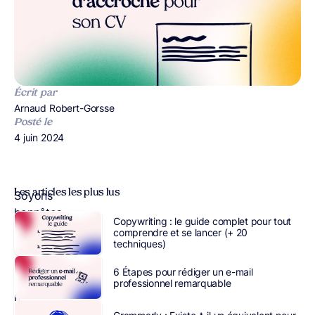
Écrit par
Publié par
Arnaud Robert-Gorsse
Posté le
Publié le
4 juin 2024
Les articles les plus lus
Soyons
honnêtes
Copywriting : le guide complet pour tout
:
comprendre et se lancer (+ 20
techniques)
un
CV
6 Étapes pour rédiger un e-mail
n’a
professionnel remarquable
rien
d’attrayant.