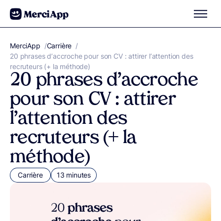
Aller au contenu
MerciApp
correcteur orthographe
/
Carrière
/
20 phrases d’accroche pour son CV : attirer l’attention des
recruteurs (+ la méthode)
20 phrases d’accroche
pour son CV : attirer
l’attention des
recruteurs (+ la
méthode)
Carrière
13 minutes