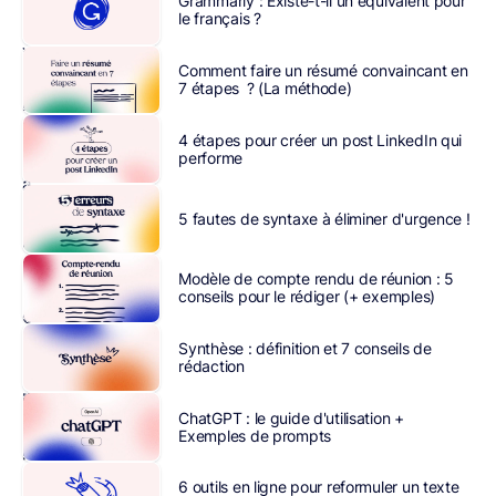
Grammarly : Existe-t-il un équivalent pour
le français ?
Si
vous
Comment faire un résumé convaincant en
ne
7 étapes ? (La méthode)
le
personnalisez
4 étapes pour créer un post LinkedIn qui
pas
performe
avec
une
5 fautes de syntaxe à éliminer d'urgence !
phrase
d’accroche
Modèle de compte rendu de réunion : 5
de
conseils pour le rédiger (+ exemples)
CV
pertinente,
Synthèse : définition et 7 conseils de
rédaction
il
ne
ChatGPT : le guide d'utilisation +
sera
Exemples de prompts
probablement
pas
6 outils en ligne pour reformuler un texte