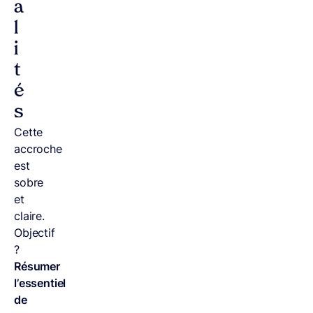
a
l
i
t
é
s
Cette
accroche
est
sobre
et
claire.
Objectif
?
Résumer
l’essentiel
de