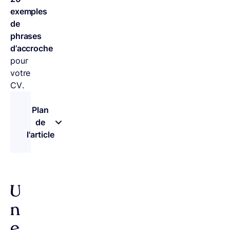
exemples
de
phrases
d’accroche
pour
votre
CV.
Plan
de
l'article
– appuyez sur le bouton pour sélectionner une n
U
n
e