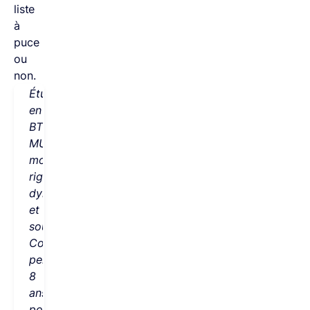
liste
à
puce
ou
non.
Étudiante
en
BTS
MUC,
motivée,
rigoureuse,
dynamique
et
souriante.
Commerciale
pendant
8
ans
pour