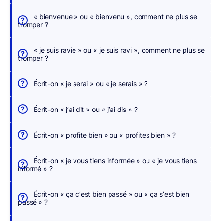
c
h
« bienvenue » ou « bienvenu », comment ne plus se
tromper ?
e
r
« je suis ravie » ou « je suis ravi », comment ne plus se
,
tromper ?
n
o
Écrit-on « je serai » ou « je serais » ?
u
s
Écrit-on « j’ai dit » ou « j’ai dis » ?
c
o
Écrit-on « profite bien » ou « profites bien » ?
r
r
Écrit-on « je vous tiens informée » ou « je vous tiens
i
informé » ?
g
e
Écrit-on « ça c’est bien passé » ou « ça s’est bien
o
passé » ?
n