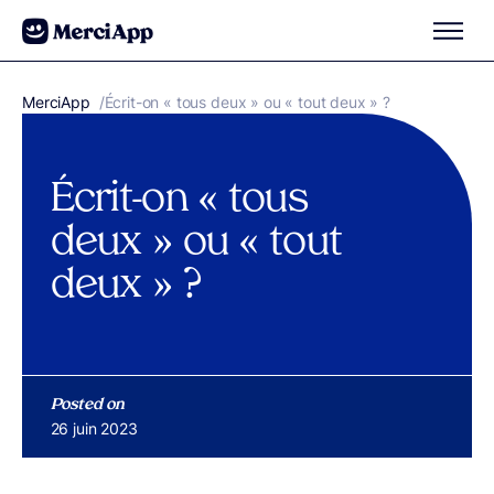
Aller au contenu
MerciApp
correcteur orthographe
/
Écrit-on « tous deux » ou « tout deux » ?
Écrit-on « tous
deux » ou « tout
deux » ?
Posted on
Publié le
26 juin 2023