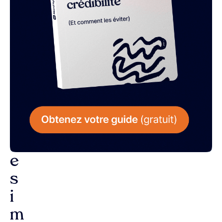
L
a
r
é
p
o
n
s
e
s
i
m