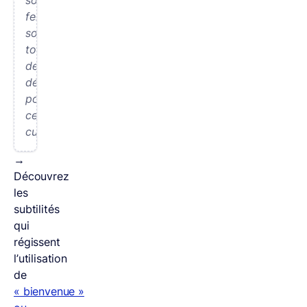
fertile
sont
tous
deux
déterminant
pour
cette
culture.
→
Découvrez
les
subtilités
qui
régissent
l’utilisation
de
« bienvenue »