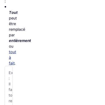
:
Tout
peut
être
remplacé
par
entièrement
ou
tout
à
fait
.
Exemple
:
Il
faudra
tout
recompter