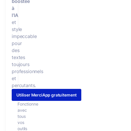
boostée
à
l’IA
et
style
impeccable
pour
des
textes
toujours
professionnels
et
percutants.
Utiliser MerciApp gratuitement
Fonctionne
avec
tous
vos
outils