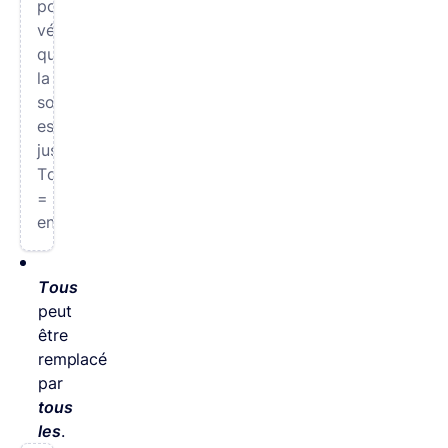
pour
vérifier
que
la
somme
est
juste.
Tout
=
entièrement.
Tous
peut
être
remplacé
par
tous
les
.