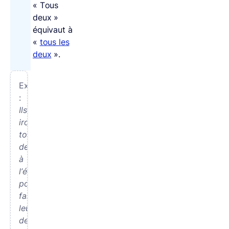
« Tous
deux »
équivaut à
«
tous les
deux
».
Exemples
:
Ils
iront
tous
deux
à
l’étude
pour
faire
leurs
devoirs.