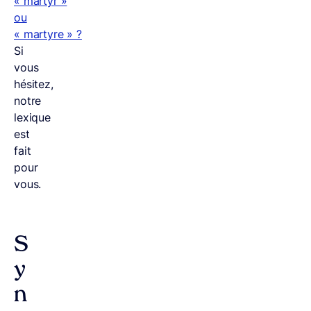
« martyr »
ou
« martyre » ?
Si
vous
hésitez,
notre
lexique
est
fait
pour
vous.
S
y
n