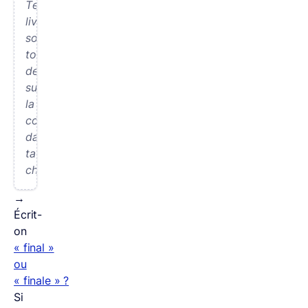
Tes
livres
sont
tous
deux
sur
la
commode
dans
ta
chambre.
→
Écrit-
on
« final »
ou
« finale » ?
Si