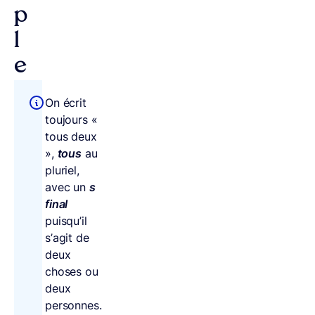
p
l
e
On écrit
toujours «
tous deux
»,
tous
au
pluriel,
avec un
s
final
puisqu’il
s’agit de
deux
choses ou
deux
personnes.