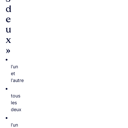
d
e
u
x
»
l’un
et
l’autre
tous
les
deux
l’un