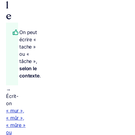
l
e
On peut
écrire «
tache »
ou «
tâche »,
selon le
contexte
.
→
Écrit-
on
« mur »,
« mûr »,
« mûre »
ou