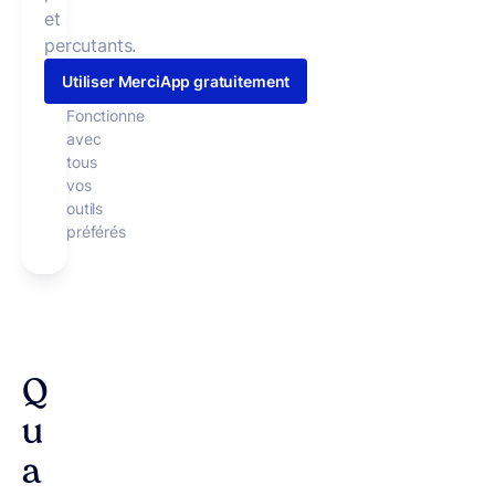
et
percutants.
Utiliser MerciApp gratuitement
Fonctionne
avec
tous
vos
outils
préférés
Q
u
a