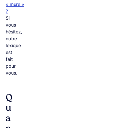
« mure »
?
Si
vous
hésitez,
notre
lexique
est
fait
pour
vous.
Q
u
a