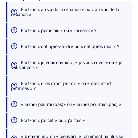
Écrit-on « au vu de la situation » ou « au vue de la
É
situation »
c
r
Écrit-on « j’aimerais » ou « j’aimerai » ?
i
v
Écrit-on « cet après-midi » ou « cet après midi » ?
e
z
Écrit-on « je vous envoie », « je vous envoi » ou « je
s
vous envois »
a
n
Écrit-on « elles m’ont permis » ou « elles m’ont
s
permises » ?
c
h
« je (ne) pourrai (pas)» ou « je (ne) pourrais (pas) »
e
r
Écrit-on « j’ai fait » ou « j’ai fais »
c
h
« bienvenue » ou « bienvenu », comment ne plus se