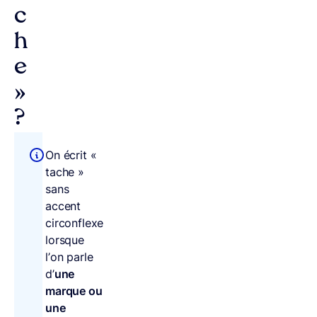
c
h
e
»
?
On écrit «
tache »
sans
accent
circonflexe
lorsque
l’on parle
d’
une
marque ou
une