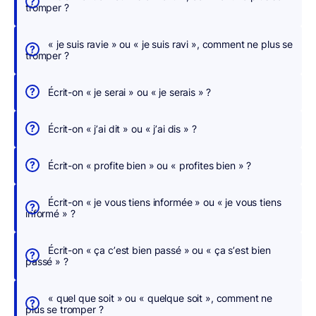
tromper ?
e
r
« je suis ravie » ou « je suis ravi », comment ne plus se
,
tromper ?
n
o
Écrit-on « je serai » ou « je serais » ?
u
s
Écrit-on « j’ai dit » ou « j’ai dis » ?
c
o
Écrit-on « profite bien » ou « profites bien » ?
r
r
Écrit-on « je vous tiens informée » ou « je vous tiens
i
informé » ?
g
e
Écrit-on « ça c’est bien passé » ou « ça s’est bien
o
passé » ?
n
s
« quel que soit » ou « quelque soit », comment ne
p
plus se tromper ?