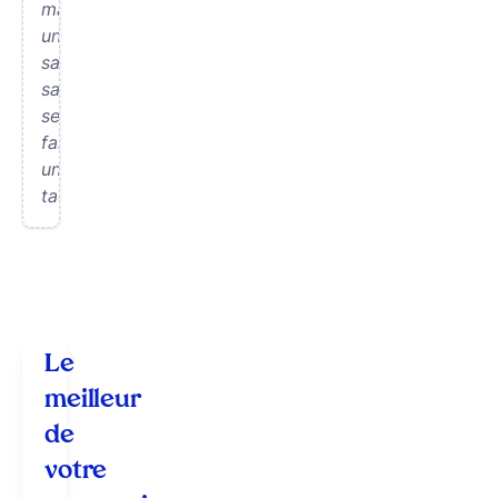
manger
un
sandwich
sans
se
faire
une
tache.
Le
meilleur
de
votre