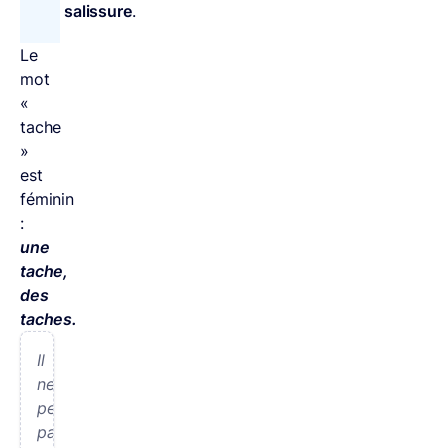
salissure
.
Le
mot
«
tache
»
est
féminin
:
une
tache,
des
taches.
Il
ne
peut
pas