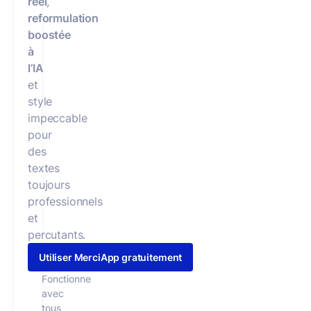
réel
,
reformulation
boostée
à
l’IA
et
style
impeccable
pour
des
textes
toujours
professionnels
et
percutants.
Utiliser MerciApp gratuitement
Fonctionne
avec
tous