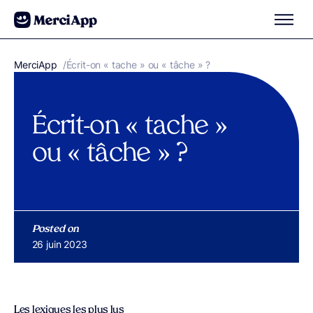
Aller au contenu
MerciApp
correcteur orthographe
/
Écrit-on « tache » ou « tâche » ?
Écrit-on « tache »
ou « tâche » ?
Posted on
Publié le
26 juin 2023
Les lexiques les plus lus