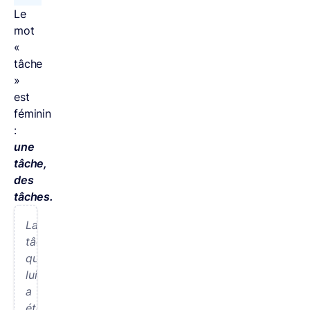
Le
mot
«
tâche
»
est
féminin
:
une
tâche,
des
tâches.
La
tâche
qui
lui
a
été