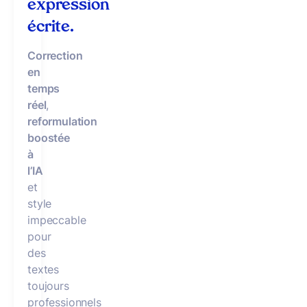
expression
écrite.
Correction
en
temps
réel
,
reformulation
boostée
à
l’IA
et
style
impeccable
pour
des
textes
toujours
professionnels