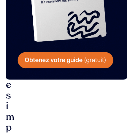
L
a
r
é
p
o
n
s
e
s
i
m
p