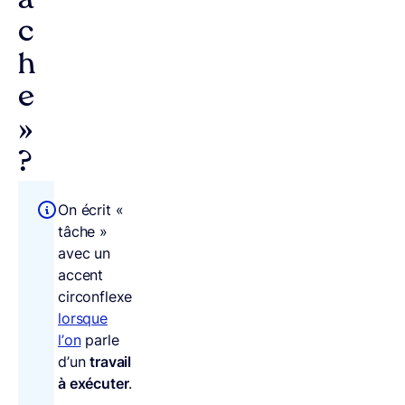
â
c
h
e
»
?
On écrit «
tâche »
avec un
accent
circonflexe
lorsque
l’on
parle
d’un
travail
à exécuter
.