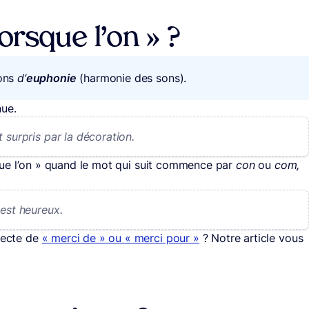
orsque l’on » ?
sons
d’
euphonie
(harmonie des sons).
nue.
 surpris par la décoration.
orsque l’on » quand le mot qui suit commence par
con
ou
com,
 est heureux.
rrecte de
« merci de » ou « merci pour »
? Notre article vous