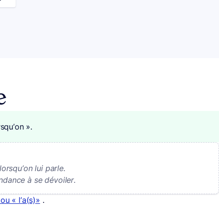
e
rsqu’on ».
lorsqu’on lui parle.
ndance à se dévoiler.
 ou « l’a(s)»
.