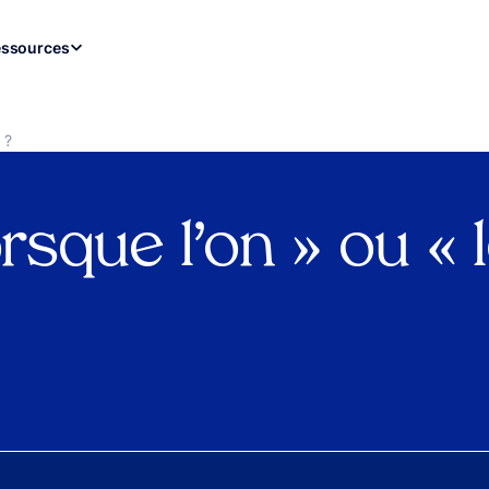
ssources
 ?
orsque l’on » ou «