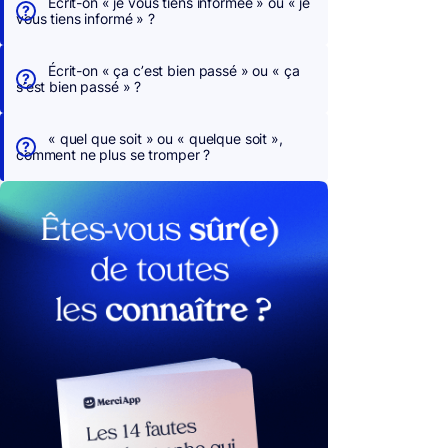
Écrit-on « je vous tiens informée » ou « je
vous tiens informé » ?
Écrit-on « ça c’est bien passé » ou « ça
s’est bien passé » ?
« quel que soit » ou « quelque soit »,
comment ne plus se tromper ?