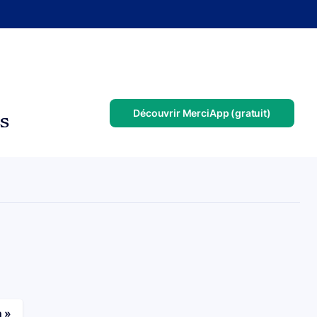
Découvrir MerciApp (gratuit)
us
n »