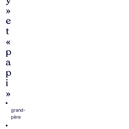
y
»
e
t
«
p
a
p
i
»
grand-
père