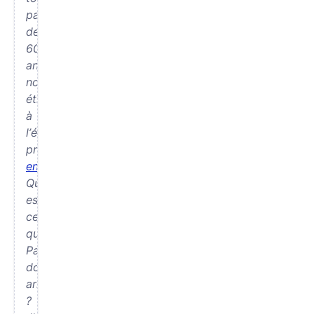
papy
depuis
60
ans,
nous
étions
à
l’école
primaire
ensemble
.
Quand
est-
ce
que
Papy
doit
arriver
?