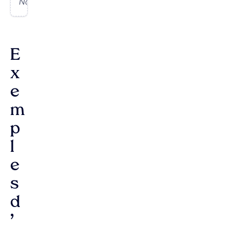
Noël.
E
x
e
m
p
l
e
s
d
’