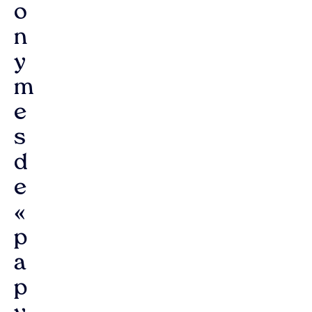
o
n
y
m
e
s
d
e
«
p
a
p