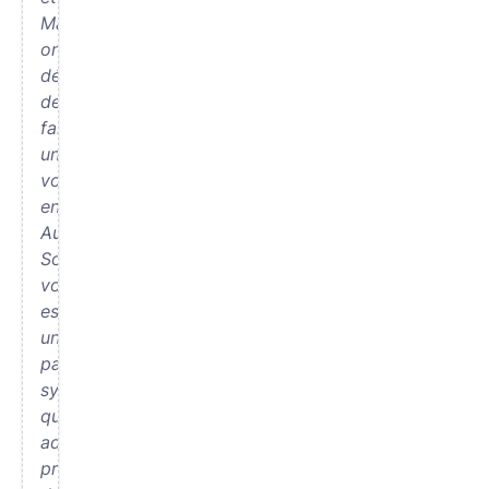
Mamy
ont
décidé
de
faire
un
voyage
en
Australie.
Son
voisin
est
un
papy
sympathique
qui
adore
préparer