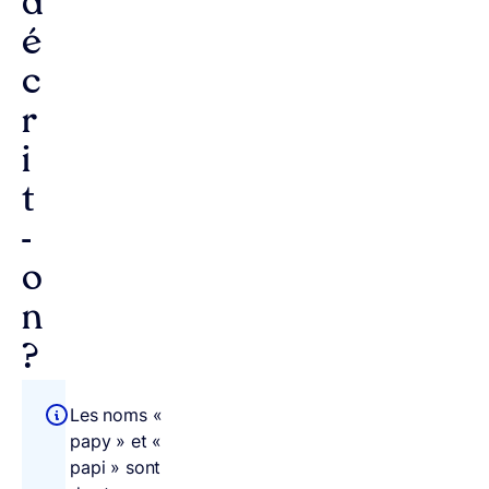
d
é
c
r
i
t
-
o
n
?
Les noms «
papy » et «
papi » sont