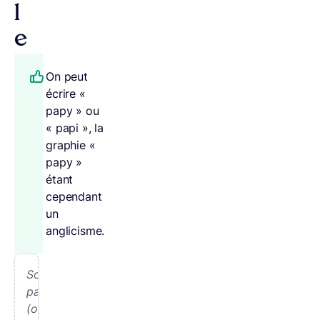
l
e
On peut
écrire «
papy » ou
« papi », la
graphie «
papy »
étant
cependant
un
anglicisme.
Son
papy
(ou