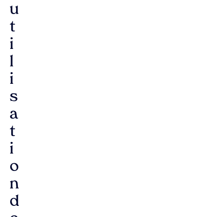
u
t
i
l
i
s
a
t
i
o
n
d