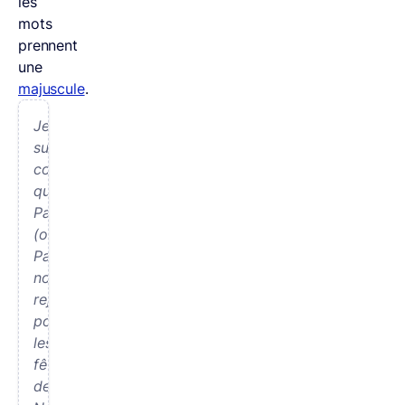
les
mots
prennent
une
majuscule
.
Je
suis
content
que
Papy
(ou
Papi)
nous
rejoigne
pour
les
fêtes
de