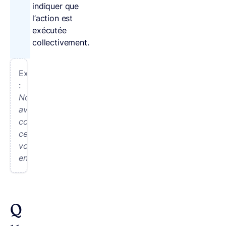
indiquer que
l’action est
exécutée
collectivement.
Exemple
:
Nous
avons
construit
ce
voilier
ensemble.
Q