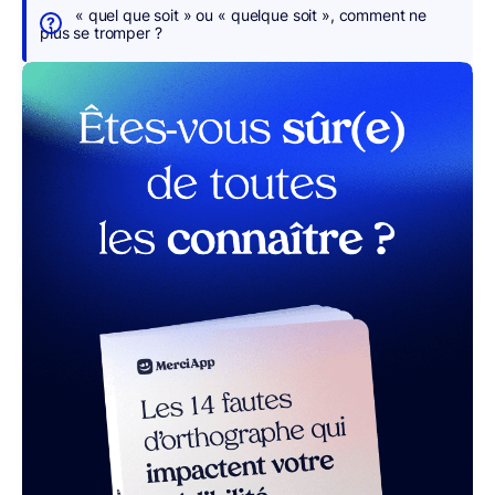
s
« quel que soit » ou « quelque soit », comment ne
p
plus se tromper ?
o
u
r
v
o
u
s
r MerciApp (gratuit)
Le
français,
avec
ses
nuances
et
ses