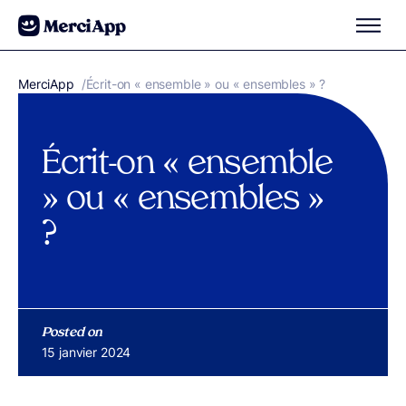
Aller au contenu
MerciApp
correcteur orthographe
/
Écrit-on « ensemble » ou « ensembles » ?
Écrit-on « ensemble
» ou « ensembles »
?
Posted on
Publié le
15 janvier 2024