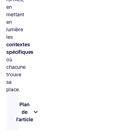
en
mettant
en
lumière
les
contextes
spécifiques
où
chacune
trouve
sa
place.
Plan
de
l'article
– appuyez sur le bouton pour sélectionner une n