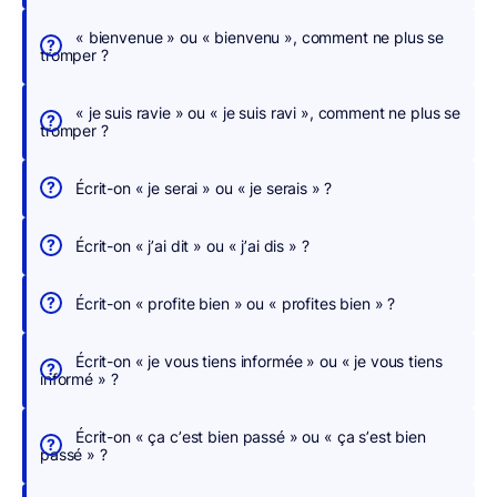
c
h
« bienvenue » ou « bienvenu », comment ne plus se
tromper ?
e
r
« je suis ravie » ou « je suis ravi », comment ne plus se
,
tromper ?
n
o
Écrit-on « je serai » ou « je serais » ?
u
s
Écrit-on « j’ai dit » ou « j’ai dis » ?
c
o
Écrit-on « profite bien » ou « profites bien » ?
r
r
Écrit-on « je vous tiens informée » ou « je vous tiens
i
informé » ?
g
e
Écrit-on « ça c’est bien passé » ou « ça s’est bien
o
passé » ?
n