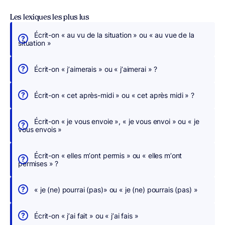
Les lexiques les plus lus
Écrit-on « au vu de la situation » ou « au vue de la
É
situation »
c
r
Écrit-on « j’aimerais » ou « j’aimerai » ?
i
v
Écrit-on « cet après-midi » ou « cet après midi » ?
e
z
Écrit-on « je vous envoie », « je vous envoi » ou « je
s
vous envois »
a
n
Écrit-on « elles m’ont permis » ou « elles m’ont
s
permises » ?
c
h
« je (ne) pourrai (pas)» ou « je (ne) pourrais (pas) »
e
r
Écrit-on « j’ai fait » ou « j’ai fais »