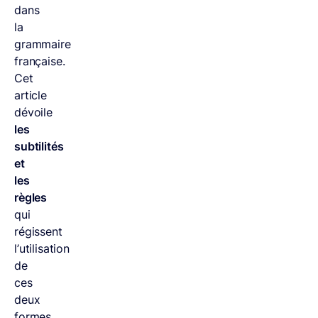
dans
la
grammaire
française.
Cet
article
dévoile
les
subtilités
et
les
règles
qui
régissent
l’utilisation
de
ces
deux
formes,