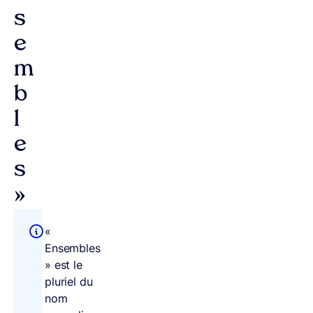
s
e
m
b
l
e
s
»
«
Ensembles
» est le
pluriel du
nom