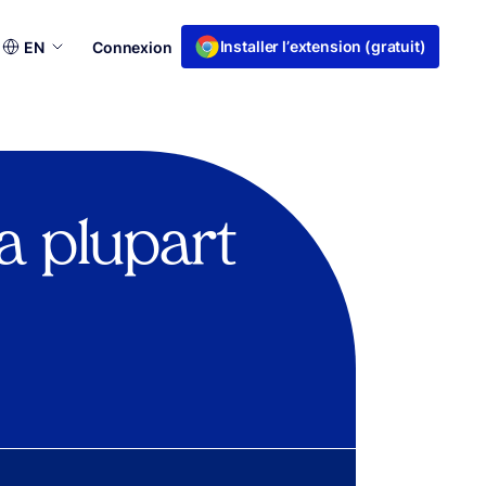
Choisir
Installer l’extension (gratuit)
EN
Connexion
une
langue
la plupart