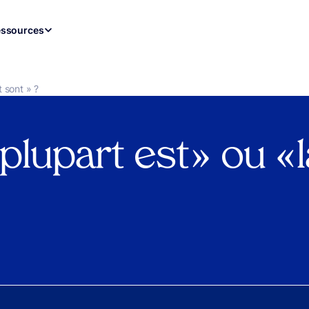
ssources
t sont » ?
 plupart est » ou « 