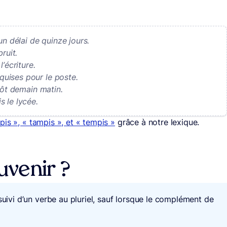
un délai de quinze jours.
ruit.
’écriture.
uises pour le poste.
tôt demain matin.
 le lycée.
 pis », « tampis », et « tempis »
grâce à notre lexique.
venir ?
suivi d’un verbe au pluriel, sauf lorsque le complément de