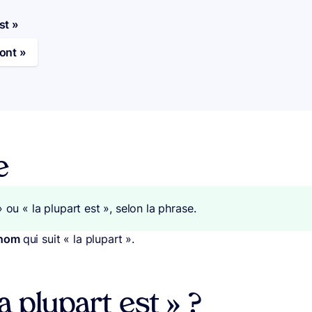
st »
sont »
e
 ou « la plupart est », selon la phrase.
 nom
qui suit « la plupart ».
a plupart est » ?