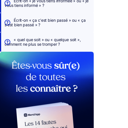
Écrit-on « je vous tiens informée » ou « je
vous tiens informé » ?
Écrit-on « ça c’est bien passé » ou « ça
s’est bien passé » ?
« quel que soit » ou « quelque soit »,
comment ne plus se tromper ?