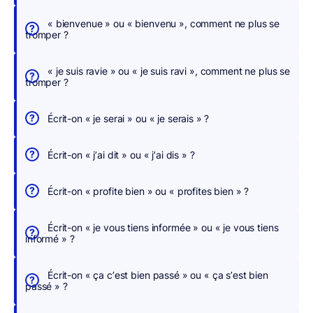
c
h
« bienvenue » ou « bienvenu », comment ne plus se
tromper ?
e
r
« je suis ravie » ou « je suis ravi », comment ne plus se
,
tromper ?
n
o
Écrit-on « je serai » ou « je serais » ?
u
s
Écrit-on « j’ai dit » ou « j’ai dis » ?
c
o
Écrit-on « profite bien » ou « profites bien » ?
r
r
Écrit-on « je vous tiens informée » ou « je vous tiens
i
informé » ?
g
e
Écrit-on « ça c’est bien passé » ou « ça s’est bien
o
passé » ?
n