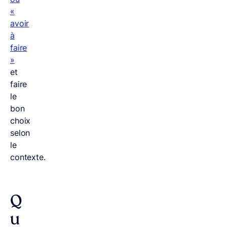
«
avoir
à
faire
»
et
faire
le
bon
choix
selon
le
contexte.
Q
u