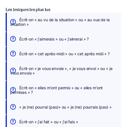
Les lexiques les plus lus
Écrit-on « au vu de la situation » ou « au vue de la
É
situation »
c
r
Écrit-on « j’aimerais » ou « j’aimerai » ?
i
v
Écrit-on « cet après-midi » ou « cet après midi » ?
e
z
Écrit-on « je vous envoie », « je vous envoi » ou « je
s
vous envois »
a
n
Écrit-on « elles m’ont permis » ou « elles m’ont
s
permises » ?
c
h
« je (ne) pourrai (pas)» ou « je (ne) pourrais (pas) »
e
r
Écrit-on « j’ai fait » ou « j’ai fais »