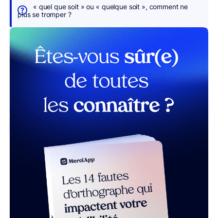
s
« quel que soit » ou « quelque soit », comment ne
p
plus se tromper ?
o
u
r
v
o
u
s
r MerciApp (gratuit)
La
langue
française,
avec
sa
richesse
lexicale