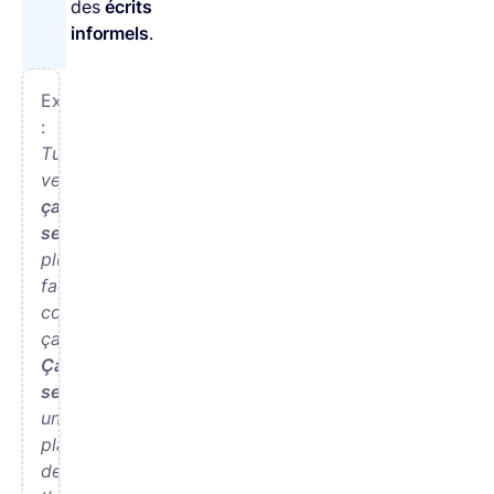
des
écrits
informels
.
Exemples
:
Tu
verras,
ça
sera
plus
facile
comme
ça.
Ça
sera
un
plaisir
de