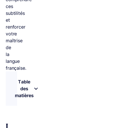
ces
subtilités
et
renforcer
votre
maîtrise
de
la
langue
française.
Table
des
matières
– appuyez sur le bouton pour sélectionner une 
L