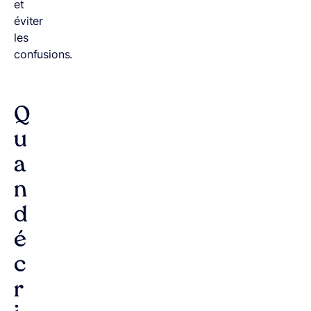
et
éviter
les
confusions.
Q
u
a
n
d
é
c
r