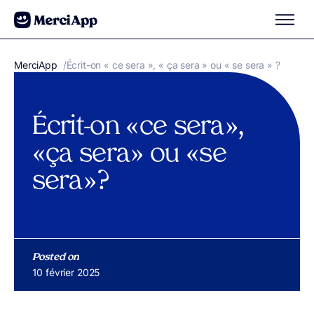
Aller au contenu
MerciApp
correcteur orthographe
/
Écrit-on « ce sera », « ça sera » ou « se sera » ?
Écrit-on « ce sera »,
« ça sera » ou « se
sera » ?
Posted on
Publié le
10 février 2025