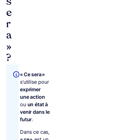
s
e
r
a
»
?
« Ce sera »
s’utilise pour
exprimer
une action
ou
un état à
venir dans le
futur
.
Dans ce cas,
« ce »
est un