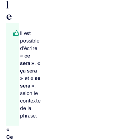
l
e
Il est
possible
d’écrire
« ce
sera »
,
«
ça sera
»
et
« se
sera »
,
selon le
contexte
de la
phrase.
«
Ce