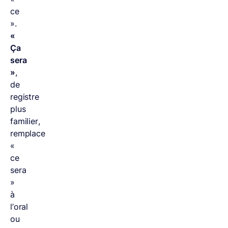
ce
».
«
Ça
sera
»
,
de
registre
plus
familier,
remplace
«
ce
sera
»
à
l’oral
ou