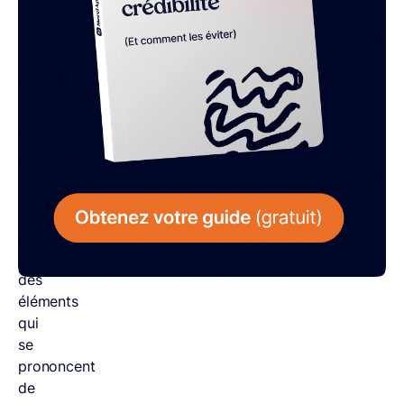
et
sa
subtilité,
regorge
de
mots
et
expressions
homophones
,
c’est-
à-
dire
des
éléments
qui
se
prononcent
de