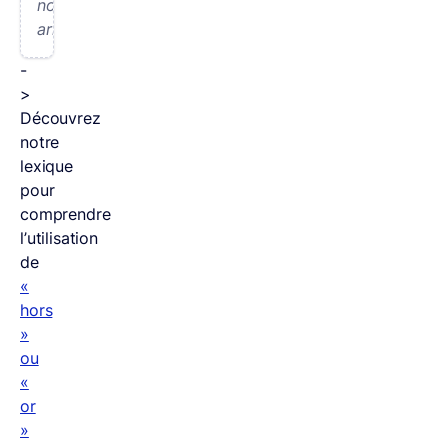
notre
arrivée.
-
>
Découvrez
notre
lexique
pour
comprendre
l’utilisation
de
«
hors
»
ou
«
or
»