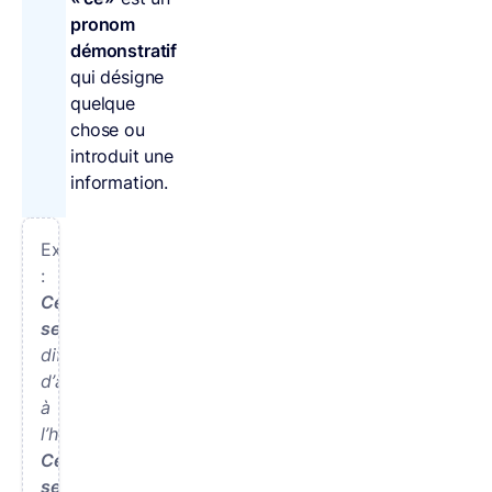
pronom
démonstratif
qui désigne
quelque
chose ou
introduit une
information.
Exemples
:
Ce
sera
difficile
d’arriver
à
l’heure.
Ce
sera