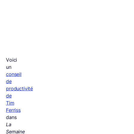
arger le guide (Gratuit)
Voici
un
conseil
de
productivité
de
Tim
Ferriss
dans
La
Semaine