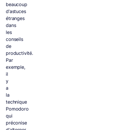
beaucoup
d’astuces
étranges
dans
les
conseils
de
productivité.
Par
exemple,
il
y
a
la
technique
Pomodoro
qui
préconise
d’alterner