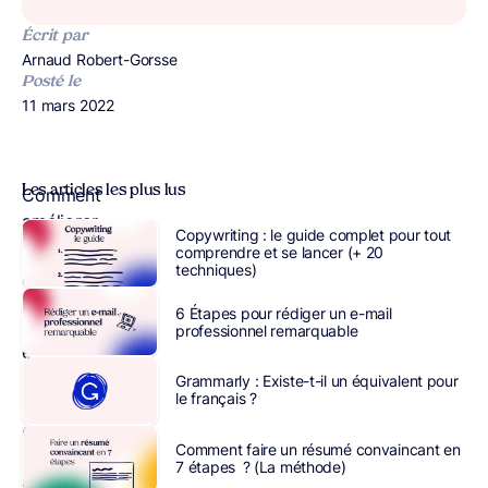
Écrit par
Publié par
Arnaud Robert-Gorsse
Posté le
Publié le
11 mars 2022
Les articles les plus lus
Comment
améliorer
Copywriting : le guide complet pour tout
la
comprendre et se lancer (+ 20
techniques)
productivité
de
6 Étapes pour rédiger un e-mail
son
professionnel remarquable
équipe
?
Grammarly : Existe-t-il un équivalent pour
le français ?
Est-
ce
Comment faire un résumé convaincant en
que
7 étapes ? (La méthode)
cela