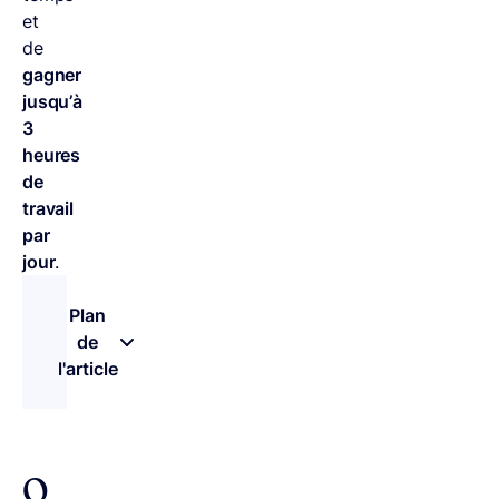
et
de
gagner
jusqu’à
3
heures
de
travail
par
jour
.
Plan
de
l'article
– appuyez sur le bouton pour sélectionner une n
Q