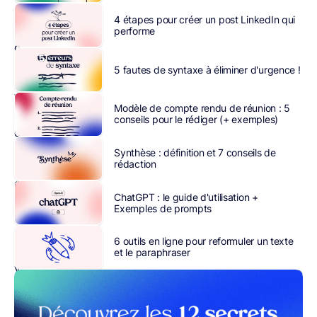
vous
4 étapes pour créer un post LinkedIn qui
est
performe
déjà
arrivé
5 fautes de syntaxe à éliminer d'urgence !
?
Vous
Modèle de compte rendu de réunion : 5
fixez
conseils pour le rédiger (+ exemples)
des
objectifs
Synthèse : définition et 7 conseils de
rédaction
ambitieux
en
ChatGPT : le guide d'utilisation +
début
Exemples de prompts
d’année
et
6 outils en ligne pour reformuler un texte
vous
et le paraphraser
vous
retrouvez
à