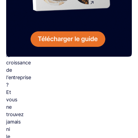
ce
que
vous
avez
des
projets
pour
la
croissance
de
l’entreprise
?
Et
vous
ne
trouvez
jamais
ni
le