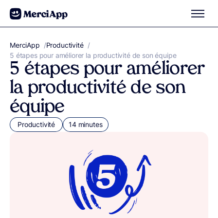
Aller au contenu
MerciApp
correcteur orthographe
/
Productivité
/
5 étapes pour améliorer la productivité de son équipe
5 étapes pour améliorer
la productivité de son
équipe
Productivité
14 minutes