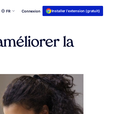
Choisir
Installer l’extension (gratuit)
FR
Connexion
une
langue
améliorer la