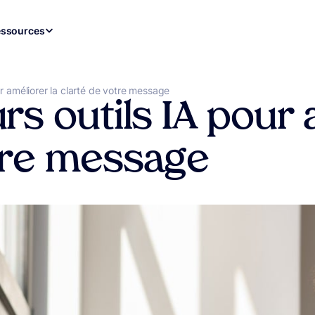
ssources
ur améliorer la clarté de votre message
rs outils IA pour 
tre message