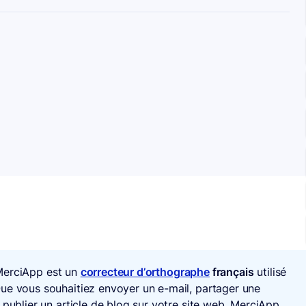
, MerciApp est un
correcteur d’orthographe
français
utilisé
ue vous souhaitiez envoyer un e-mail, partager une
 publier un article de blog sur votre site web, MerciApp