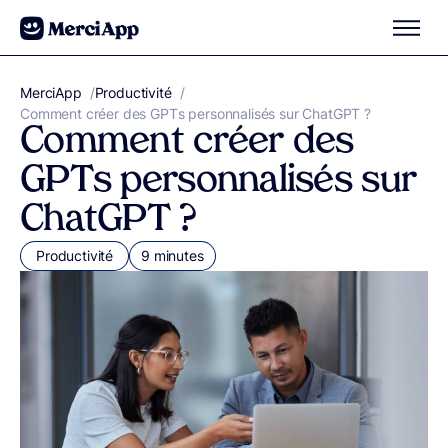
Aller au contenu
MerciApp
correcteur orthographe
/
Productivité
/
Comment créer des GPTs personnalisés sur ChatGPT ?
Comment créer des
GPTs personnalisés sur
ChatGPT ?
Productivité
9 minutes