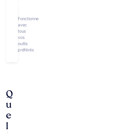
Utiliser MerciApp IA gratuitement
Fonctionne
avec
tous
vos
outils
préférés
Q
u
e
l