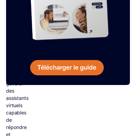
Accessibles
à
un
grand
nombre
d’utilisateurs,
les
GPTs
personnalisés
offrent
la
possibilité
de
générer
des
assistants
virtuels
capables
de
répondre
et