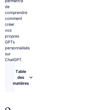
permettra
de
comprendre
comment
créer
vos
propres
GPTs
personnalisés
sur
ChatGPT.
Table
des
matières
– appuyez sur le bouton pour sélectionner une 