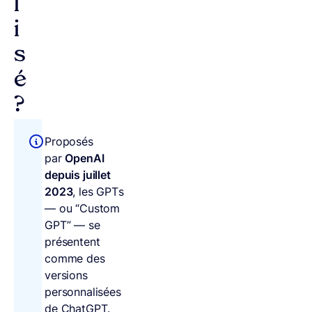
l
i
s
é
?
Proposés
par
OpenAI
depuis juillet
2023
, les GPTs
— ou “Custom
GPT” — se
présentent
comme des
versions
personnalisées
de ChatGPT.