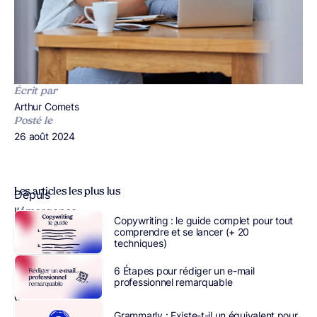
Écrit par
Publié par
Arthur Comets
Posté le
Publié le
26 août 2024
Les articles les plus lus
Depuis
l’émergence
Copywriting : le guide complet pour tout
de
ChatGPT
,
comprendre et se lancer (+ 20
techniques)
nombreux
sont
6 Étapes pour rédiger un e-mail
ceux
professionnel remarquable
qui
ont
Grammarly : Existe-t-il un équivalent pour