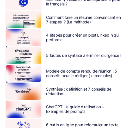
le français ?
pu
apprécier
Comment faire un résumé convaincant en
la
7 étapes ? (La méthode)
polyvalence
et
4 étapes pour créer un post LinkedIn qui
les
performe
performances
des
5 fautes de syntaxe à éliminer d'urgence !
modèles
de
Modèle de compte rendu de réunion : 5
langage
conseils pour le rédiger (+ exemples)
basés
sur
Synthèse : définition et 7 conseils de
rédaction
l’intelligence
artificielle.
ChatGPT : le guide d'utilisation +
Aussi,
Exemples de prompts
avec
la
6 outils en ligne pour reformuler un texte