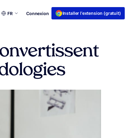
Choisir
Installer l’extension (gratuit)
FR
Connexion
une
langue
onvertissent
odologies