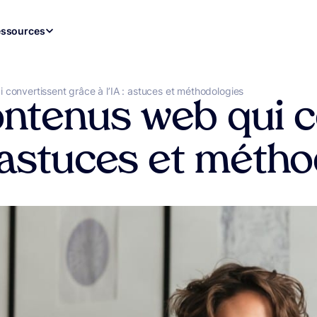
ssources
convertissent grâce à l’IA : astuces et méthodologies
ontenus web qui c
 : astuces et méth