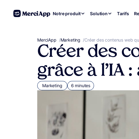
Aller au contenu
Notre produit
Solution
Tarifs
Re
MerciApp
correcteur orthographe
/
Marketing
/
Créer des contenus web qui 
Créer des c
grâce à l’IA
Marketing
6 minutes