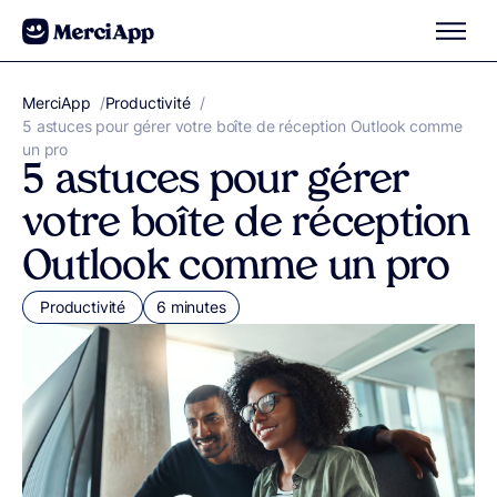
Aller au contenu
MerciApp
correcteur orthographe
/
Productivité
/
5 astuces pour gérer votre boîte de réception Outlook comme
un pro
5 astuces pour gérer
votre boîte de réception
Outlook comme un pro
Productivité
6 minutes