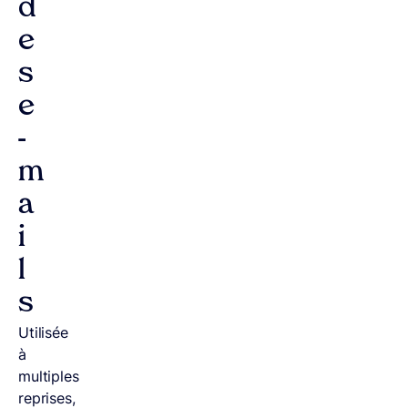
d
e
s
e
-
m
a
i
l
s
Utilisée
à
multiples
reprises,