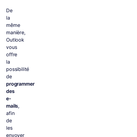
De
la
même
manière,
Outlook
vous
offre
la
possibilité
de
programmer
des
e-
mails
,
afin
de
les
envoyer