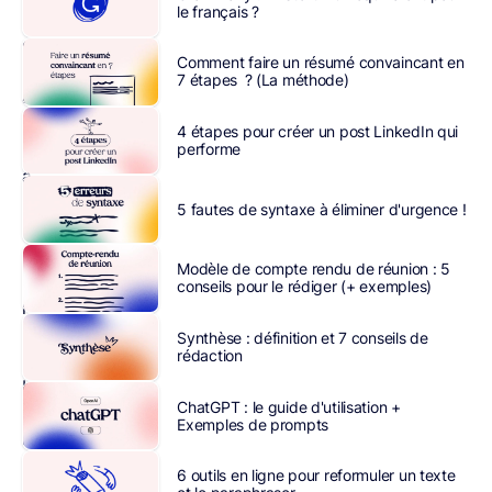
le français ?
entreprises,
qui
Comment faire un résumé convaincant en
en
7 étapes ? (La méthode)
apprécient
les
4 étapes pour créer un post LinkedIn qui
nombreux
performe
avantages.
Lorsque
5 fautes de syntaxe à éliminer d'urgence !
vous
optez
Modèle de compte rendu de réunion : 5
pour
conseils pour le rédiger (+ exemples)
l’outil
Outlook
,
Synthèse : définition et 7 conseils de
rédaction
vous
bénéficiez
ChatGPT : le guide d'utilisation +
d’une
Exemples de prompts
multitude
de
6 outils en ligne pour reformuler un texte
fonctionnalités