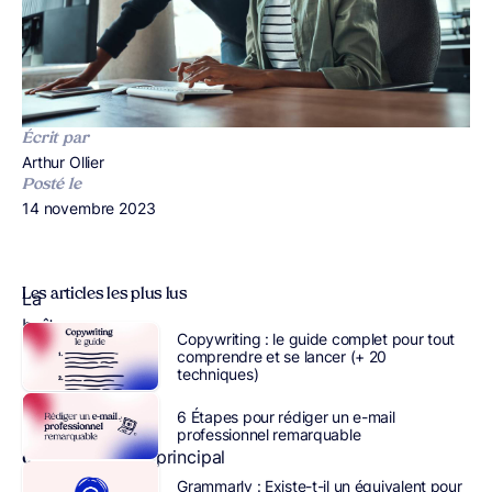
Écrit par
Publié par
Arthur Ollier
Posté le
Publié le
14 novembre 2023
Les articles les plus lus
La
boîte
Copywriting : le guide complet pour tout
mail
comprendre et se lancer (+ 20
techniques)
est
l’
outil
6 Étapes pour rédiger un e-mail
de
professionnel remarquable
communication
principal
des
Grammarly : Existe-t-il un équivalent pour