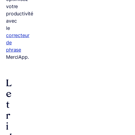
votre
productivité
avec
le
correcteur
de
phrase
MerciApp.
L
e
t
r
i