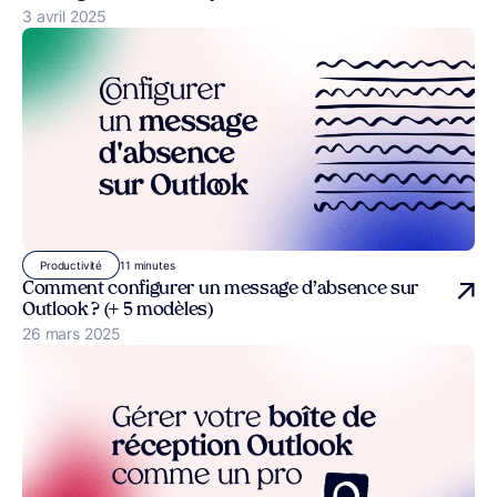
Publié le
3 avril 2025
11 minutes
Productivité
Comment configurer un message d’absence sur
Outlook ? (+ 5 modèles)
Publié le
26 mars 2025