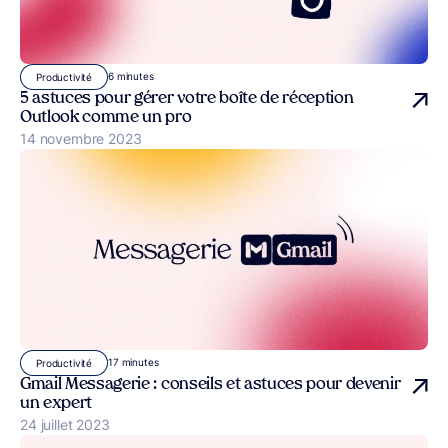
6 minutes
Productivité
5 astuces pour gérer votre boîte de réception
Outlook comme un pro
Publié le
14 novembre 2023
17 minutes
Productivité
Gmail Messagerie : conseils et astuces pour devenir
un expert
Publié le
24 juillet 2023