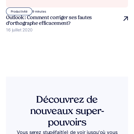
9 minutes
Productivité
Outlook : Comment corriger ses fautes
d’orthographe efficacement ?
Publié le
16 juillet 2020
Découvrez de
nouveaux super-
pouvoirs
Vous serez stupéfait(e) de voir jusqu'où vous