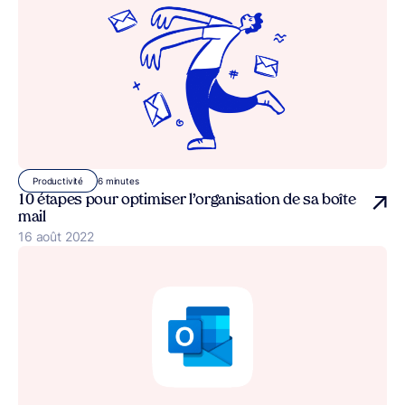
6 minutes
Productivité
10 étapes pour optimiser l’organisation de sa boîte
mail
Publié le
16 août 2022