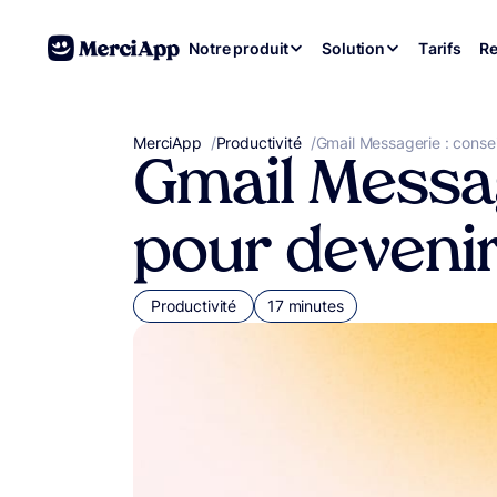
Aller au contenu
Notre produit
Solution
Tarifs
Re
MerciApp
correcteur orthographe
/
Productivité
/
Gmail Messagerie : consei
Gmail Messag
pour devenir
Productivité
17 minutes