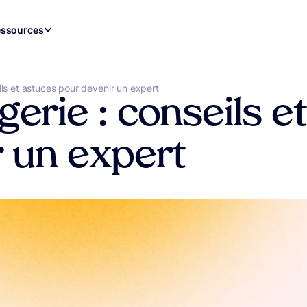
ssources
ls et astuces pour devenir un expert
erie : conseils e
 un expert