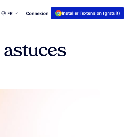
Choisir
Installer l’extension (gratuit)
FR
Connexion
une
langue
t astuces