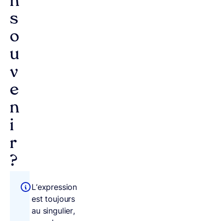
n
s
o
u
v
e
n
i
r
?
L’expression
est toujours
au singulier,