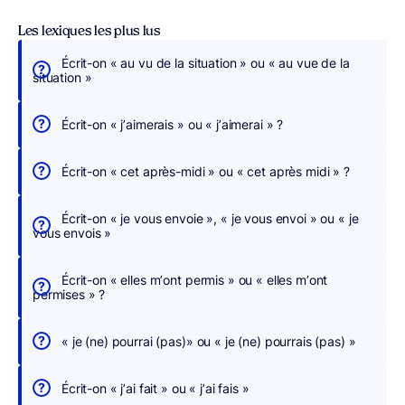
Les lexiques les plus lus
Écrit-on « au vu de la situation » ou « au vue de la
É
situation »
c
r
Écrit-on « j’aimerais » ou « j’aimerai » ?
i
v
Écrit-on « cet après-midi » ou « cet après midi » ?
e
z
Écrit-on « je vous envoie », « je vous envoi » ou « je
s
vous envois »
a
n
Écrit-on « elles m’ont permis » ou « elles m’ont
s
permises » ?
c
h
« je (ne) pourrai (pas)» ou « je (ne) pourrais (pas) »
e
r
Écrit-on « j’ai fait » ou « j’ai fais »