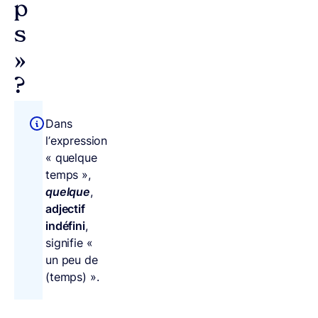
p
s
»
?
Dans
l’expression
« quelque
temps »,
quelque
,
adjectif
indéfini
,
signifie «
un peu de
(temps) ».