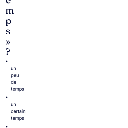
e
m
p
s
»
?
un
peu
de
temps
un
certain
temps