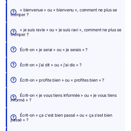
c
h
« bienvenue » ou « bienvenu », comment ne plus se
tromper ?
e
r
« je suis ravie » ou « je suis ravi », comment ne plus se
,
tromper ?
n
o
Écrit-on « je serai » ou « je serais » ?
u
s
Écrit-on « j’ai dit » ou « j’ai dis » ?
c
o
Écrit-on « profite bien » ou « profites bien » ?
r
r
Écrit-on « je vous tiens informée » ou « je vous tiens
i
informé » ?
g
e
Écrit-on « ça c’est bien passé » ou « ça s’est bien
o
passé » ?
n