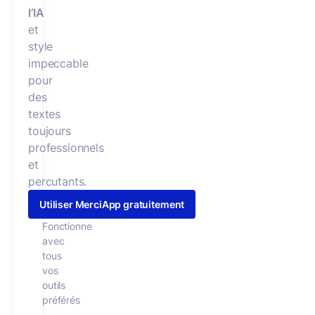
l’IA
et
style
impeccable
pour
des
textes
toujours
professionnels
et
percutants.
Utiliser MerciApp gratuitement
Fonctionne
avec
tous
vos
outils
préférés