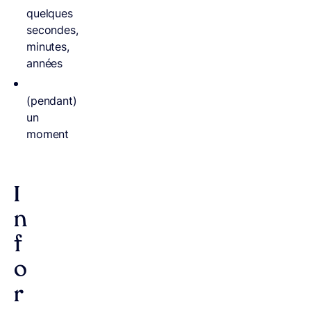
quelques
secondes,
minutes,
années
(pendant)
un
moment
I
n
f
o
r