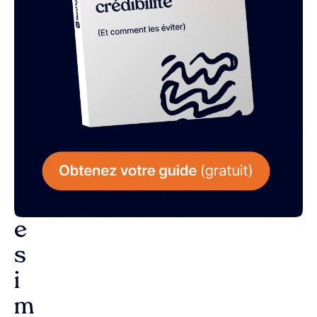
L
a
r
é
p
o
n
s
e
s
i
m