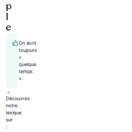
p
l
e
On écrit
toujours
«
quelque
temps
».
→
Découvrez
notre
lexique
sur
: