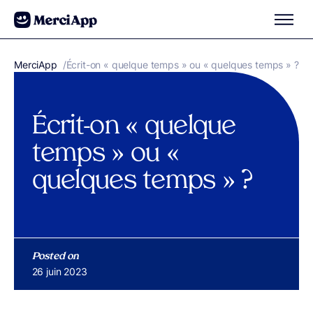
Aller au contenu
MerciApp
correcteur orthographe
/
Écrit-on « quelque temps » ou « quelques temps » ?
Écrit-on « quelque
temps » ou «
quelques temps » ?
Posted on
Publié le
26 juin 2023