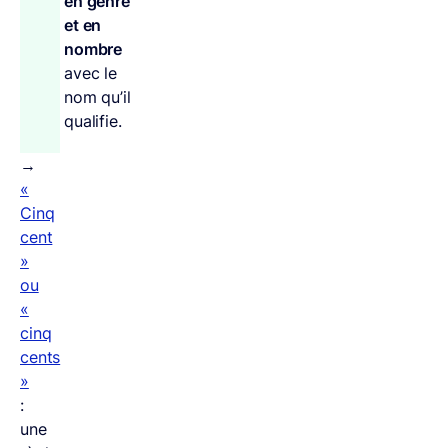
en genre
et en
nombre
avec le
nom qu’il
qualifie.
→
«
Cinq
cent
»
ou
«
cinq
cents
»
:
une