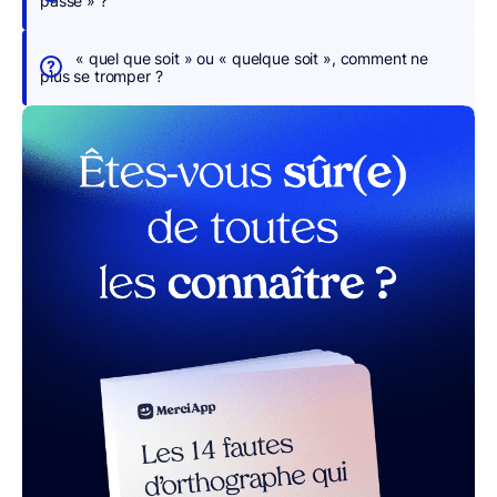
passé » ?
n
s
« quel que soit » ou « quelque soit », comment ne
p
plus se tromper ?
o
u
r
v
o
u
s
r MerciApp (gratuit)
L’adjectif
«
enclin
»
appartient