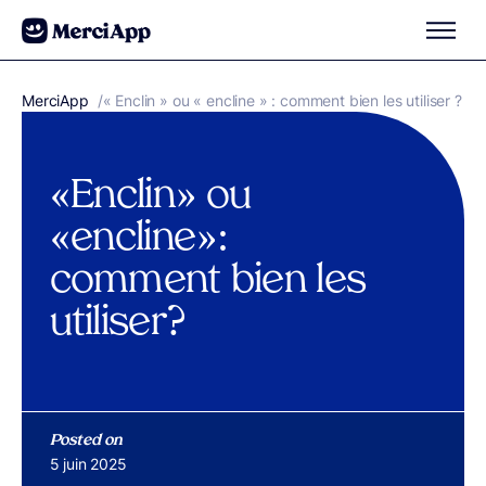
Aller au contenu
MerciApp
correcteur orthographe
/
« Enclin » ou « encline » : comment bien les utiliser ?
« Enclin » ou
« encline » :
comment bien les
utiliser ?
Posted on
Publié le
5 juin 2025