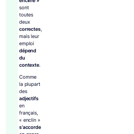
encline »
sont
toutes
deux
correctes
,
mais leur
emploi
dépend
du
contexte
.
Comme
la plupart
des
adjectifs
en
français,
« enclin »
s’accorde