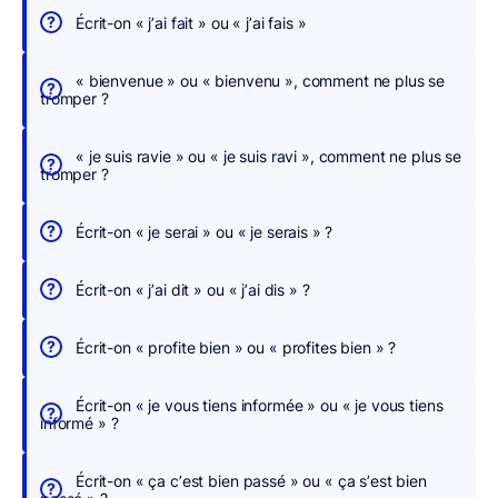
r
Écrit-on « j’ai fait » ou « j’ai fais »
c
h
« bienvenue » ou « bienvenu », comment ne plus se
tromper ?
e
r
« je suis ravie » ou « je suis ravi », comment ne plus se
,
tromper ?
n
o
Écrit-on « je serai » ou « je serais » ?
u
s
Écrit-on « j’ai dit » ou « j’ai dis » ?
c
o
Écrit-on « profite bien » ou « profites bien » ?
r
r
Écrit-on « je vous tiens informée » ou « je vous tiens
i
informé » ?
g
e
Écrit-on « ça c’est bien passé » ou « ça s’est bien
o