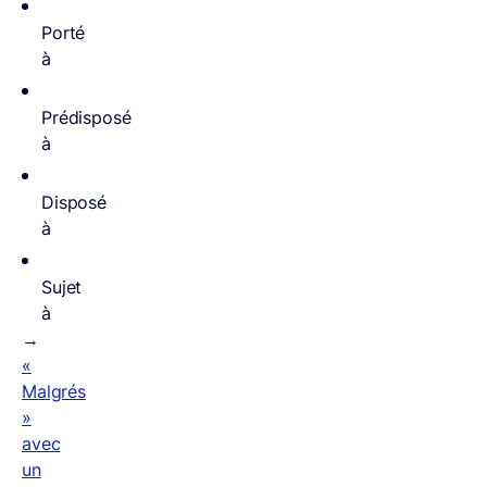
Porté
à
Prédisposé
à
Disposé
à
Sujet
à
→
«
Malgrés
»
avec
un