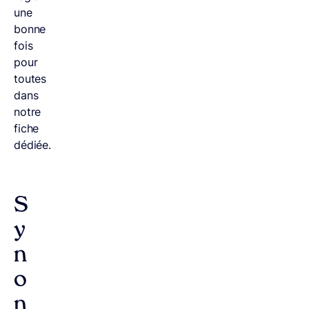
une
bonne
fois
pour
toutes
dans
notre
fiche
dédiée.
S
y
n
o
n