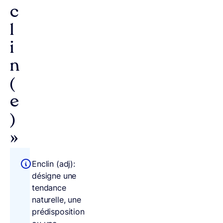
c
l
i
n
(
e
)
»
Enclin (adj):
désigne une
tendance
naturelle, une
prédisposition