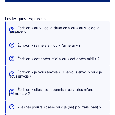
Les lexiques les plus lus
Écrit-on « au vu de la situation » ou « au vue de la
É
situation »
c
r
Écrit-on « j’aimerais » ou « j’aimerai » ?
i
v
Écrit-on « cet après-midi » ou « cet après midi » ?
e
z
Écrit-on « je vous envoie », « je vous envoi » ou « je
s
vous envois »
a
n
Écrit-on « elles m’ont permis » ou « elles m’ont
s
permises » ?
c
h
« je (ne) pourrai (pas)» ou « je (ne) pourrais (pas) »
e