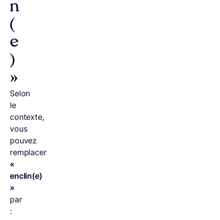
n
(
e
)
»
Selon
le
contexte,
vous
pouvez
remplacer
«
enclin(e)
»
par
: