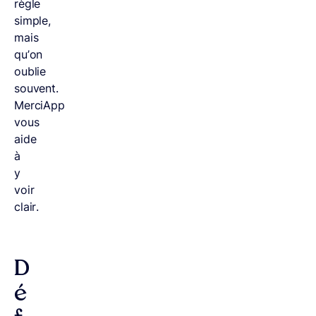
règle
simple,
mais
qu’on
oublie
souvent.
MerciApp
vous
aide
à
y
voir
clair.
D
é