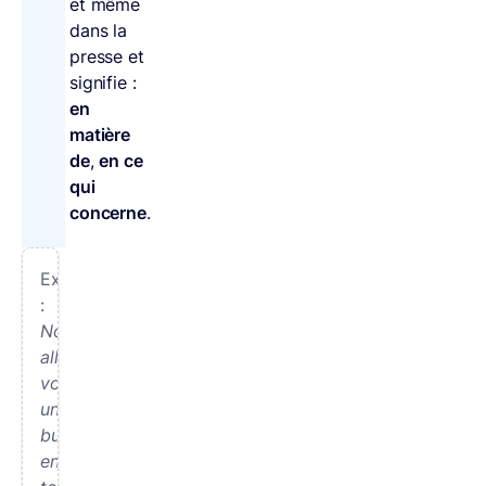
et même
dans la
presse et
signifie :
en
matière
de
,
en ce
qui
concerne
.
Exemples
:
Nous
allons
voter
un
budget
en