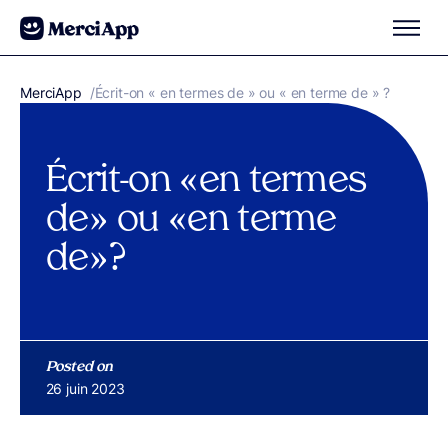
Aller au contenu
MerciApp
correcteur orthographe
/
Écrit-on « en termes de » ou « en terme de » ?
Écrit-on « en termes
de » ou « en terme
de » ?
Posted on
Publié le
26 juin 2023