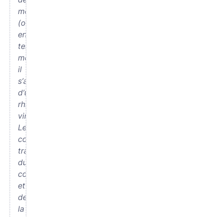
médecine
(ou
en
termes
médicaux),
il
s’agit
d’une
rhinite
virale.
Le
cours
traite
du
comportement
et
de
la