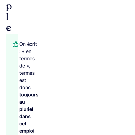
p
l
e
On écrit
: « en
termes
de »,
termes
est
donc
toujours
au
pluriel
dans
cet
emploi
.