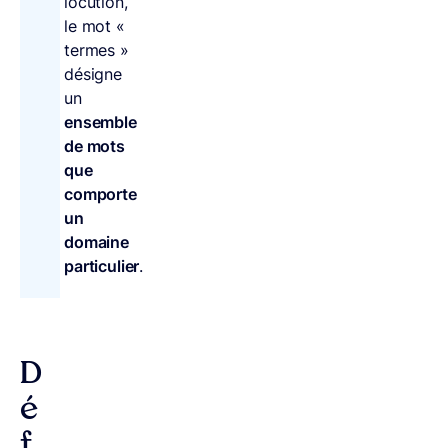
locution,
le mot «
termes »
désigne
un
ensemble
de mots
que
comporte
un
domaine
particulier
.
D
é
f