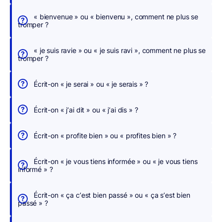
c
h
« bienvenue » ou « bienvenu », comment ne plus se
tromper ?
e
r
« je suis ravie » ou « je suis ravi », comment ne plus se
,
tromper ?
n
o
Écrit-on « je serai » ou « je serais » ?
u
s
Écrit-on « j’ai dit » ou « j’ai dis » ?
c
o
Écrit-on « profite bien » ou « profites bien » ?
r
r
Écrit-on « je vous tiens informée » ou « je vous tiens
i
informé » ?
g
e
Écrit-on « ça c’est bien passé » ou « ça s’est bien
o
passé » ?
n