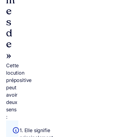
m
e
s
d
e
»
Cette
locution
prépositive
peut
avoir
deux
sens
:
1. Elle signifie