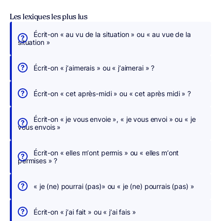
Les lexiques les plus lus
Écrit-on « au vu de la situation » ou « au vue de la
É
situation »
c
r
Écrit-on « j’aimerais » ou « j’aimerai » ?
i
v
Écrit-on « cet après-midi » ou « cet après midi » ?
e
z
Écrit-on « je vous envoie », « je vous envoi » ou « je
s
vous envois »
a
n
Écrit-on « elles m’ont permis » ou « elles m’ont
s
permises » ?
c
h
« je (ne) pourrai (pas)» ou « je (ne) pourrais (pas) »
e
r
Écrit-on « j’ai fait » ou « j’ai fais »