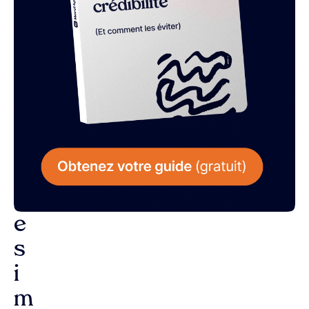
L
a
r
é
p
o
n
s
e
s
i
m