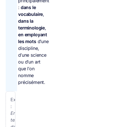
principalement
:
dans le
vocabulaire
,
dans la
terminologie
,
en employant
les mots
d’une
discipline,
d’une science
ou d’un art
que l’on
nomme
précisément.
Exemples
:
En
termes
de