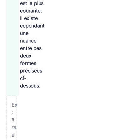
est la plus
courante.
Il existe
cependant
une
nuance
entre ces
deux
formes
précisées
ci-
dessous.
Exemples
:
Il
ressemble
à