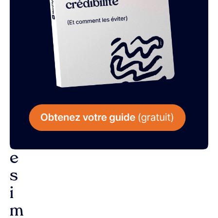
L
a
r
é
p
o
n
s
e
s
i
m