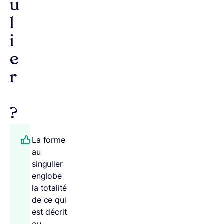
u
l
i
e
r
?
La forme
au
singulier
englobe
la totalité
de ce qui
est décrit
ou