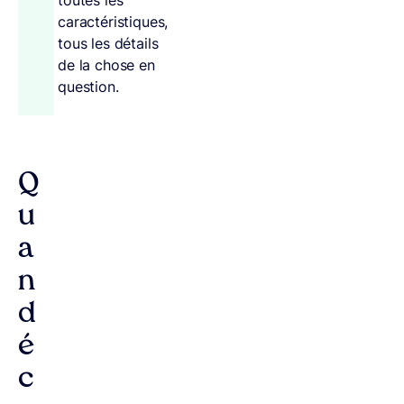
caractéristiques,
tous les détails
de la chose en
question.
Q
u
a
n
d
é
c