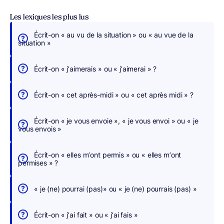
Les lexiques les plus lus
Écrit-on « au vu de la situation » ou « au vue de la
É
situation »
c
r
Écrit-on « j’aimerais » ou « j’aimerai » ?
i
v
Écrit-on « cet après-midi » ou « cet après midi » ?
e
z
Écrit-on « je vous envoie », « je vous envoi » ou « je
s
vous envois »
a
n
Écrit-on « elles m’ont permis » ou « elles m’ont
s
permises » ?
c
h
« je (ne) pourrai (pas)» ou « je (ne) pourrais (pas) »
e
r
Écrit-on « j’ai fait » ou « j’ai fais »