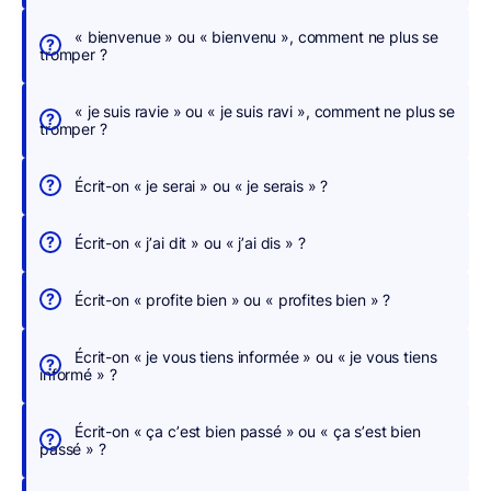
c
h
« bienvenue » ou « bienvenu », comment ne plus se
tromper ?
e
r
« je suis ravie » ou « je suis ravi », comment ne plus se
,
tromper ?
n
o
Écrit-on « je serai » ou « je serais » ?
u
s
Écrit-on « j’ai dit » ou « j’ai dis » ?
c
o
Écrit-on « profite bien » ou « profites bien » ?
r
r
Écrit-on « je vous tiens informée » ou « je vous tiens
i
informé » ?
g
e
Écrit-on « ça c’est bien passé » ou « ça s’est bien
o
passé » ?
n