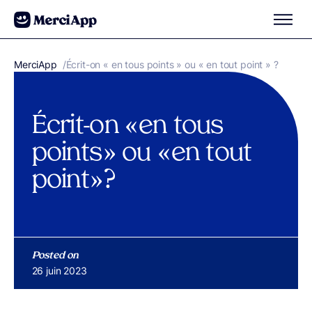
Aller au contenu
MerciApp
correcteur orthographe
/
Écrit-on « en tous points » ou « en tout point » ?
Écrit-on « en tous
points » ou « en tout
point » ?
Posted on
Publié le
26 juin 2023