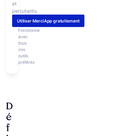
et
percutants.
Utiliser MerciApp gratuitement
Fonctionne
avec
tous
vos
outils
préférés
D
é
f