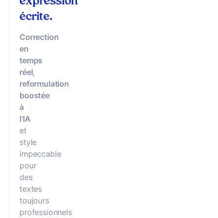
expression
écrite.
Correction
en
temps
réel
,
reformulation
boostée
à
l’IA
et
style
impeccable
pour
des
textes
toujours
professionnels