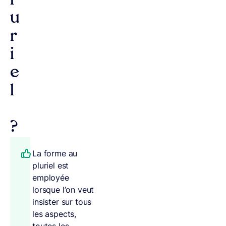
l
u
r
i
e
l
?
La forme au
pluriel est
employée
lorsque l’on veut
insister sur tous
les aspects,
toutes les