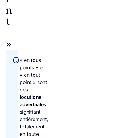
i
n
t
»
« en tous
points » et
« en tout
point » sont
des
locutions
adverbiales
signifiant
entièrement,
totalement,
en toute