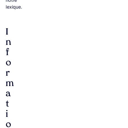
lexique.
I
n
f
o
r
m
a
t
i
o