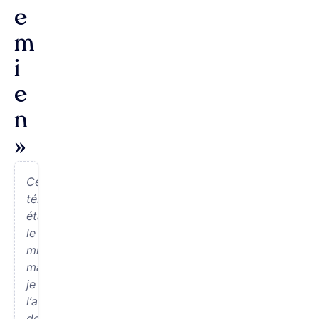
e
m
i
e
n
»
Ce
téléphone
était
le
mien
mais
je
l’ai
donné