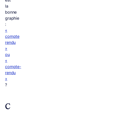
la
bonne
graphie
:
«
compte
rendu
»
ou
«
compte-
rendu
»
?
C