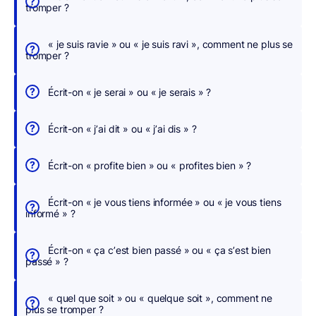
tromper ?
e
r
« je suis ravie » ou « je suis ravi », comment ne plus se
,
tromper ?
n
o
Écrit-on « je serai » ou « je serais » ?
u
s
Écrit-on « j’ai dit » ou « j’ai dis » ?
c
o
Écrit-on « profite bien » ou « profites bien » ?
r
r
Écrit-on « je vous tiens informée » ou « je vous tiens
i
informé » ?
g
e
Écrit-on « ça c’est bien passé » ou « ça s’est bien
o
passé » ?
n
s
« quel que soit » ou « quelque soit », comment ne
p
plus se tromper ?