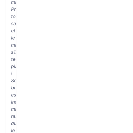
mien.
Prends
ton
sac
et
le
mien,
s’il
te
plaît
!
Son
bureau
est
incontestablement
mieux
rangé
que
le